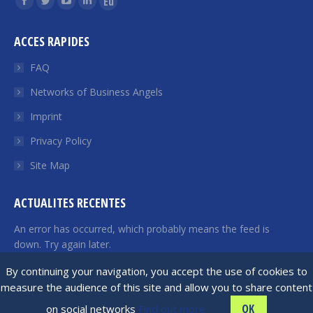
Facebook
Twitter
YouTube
Linkedin
Euroquity
page
page
page
page
page
ACCES RAPIDES
opens
opens
opens
opens
opens
in
in
in
in
in
FAQ
new
new
new
new
new
Networks of Business Angels
window
window
window
window
window
Imprint
Privacy Policy
Site Map
ACTUALITES RECENTES
An error has occurred, which probably means the feed is
down. Try again later.
By continuing your navigation, you accept the use of cookies to
measure the audience of this site and allow you to share content
France Angels | 2026 © All rights reserved
OK
on social networks
Find out more