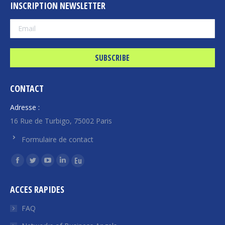
INSCRIPTION NEWSLETTER
CONTACT
Adresse :
16 Rue de Turbigo, 75002 Paris
Formulaire de contact
Find us on:
Facebook
Twitter
YouTube
Linkedin
Euroquity
page
page
page
page
page
ACCES RAPIDES
opens
opens
opens
opens
opens
in
in
in
in
in
FAQ
new
new
new
new
new