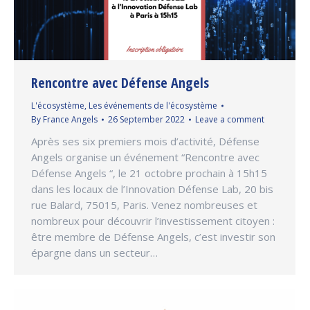
Rencontre avec Défense Angels
L'écosystème
,
Les événements de l'écosystème
By
France Angels
26 September 2022
Leave a comment
Après ses six premiers mois d’activité, Défense
Angels organise un événement “Rencontre avec
Défense Angels “, le 21 octobre prochain à 15h15
dans les locaux de l’Innovation Défense Lab, 20 bis
rue Balard, 75015, Paris. Venez nombreuses et
nombreux pour découvrir l’investissement citoyen :
être membre de Défense Angels, c’est investir son
épargne dans un secteur…