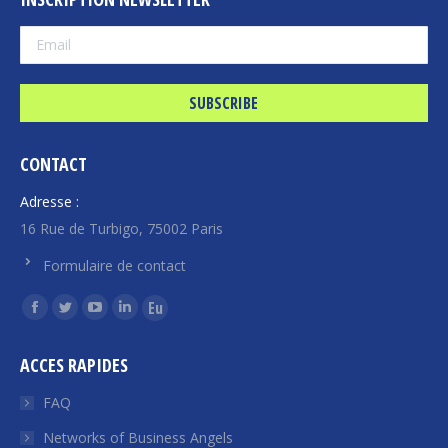
CONTACT
Adresse :
16 Rue de Turbigo, 75002 Paris
Formulaire de contact
Find us on:
Facebook
Twitter
YouTube
Linkedin
Euroquity
page
page
page
page
page
ACCES RAPIDES
opens
opens
opens
opens
opens
in
in
in
in
in
FAQ
new
new
new
new
new
Networks of Business Angels