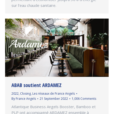
sur l’eau chaude sanitaire.
ABAB soutient ARDAMEZ
2022
,
Closing
,
Les réseaux de France Angels
By
France Angels
21 September 2022
1,006 Comments
Atlantique Business Angels Booster, Bamboo et
PLP ont accompagné ARDAMEZ ensemble à