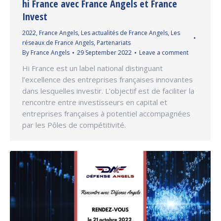
hi France avec France Angels et France
Invest
2022
,
France Angels
,
Les actualités de France Angels
,
Les
réseaux de France Angels
,
Partenariats
By
France Angels
29 September 2022
Leave a comment
Hi France est un label national distinguant
l’excellence des entreprises françaises innovantes
dans lesquelles investir. L’objectif est de faciliter la
rencontre entre investisseurs en capital et
entreprises françaises à potentiel accompagnées
par les Pôles de compétitivité.