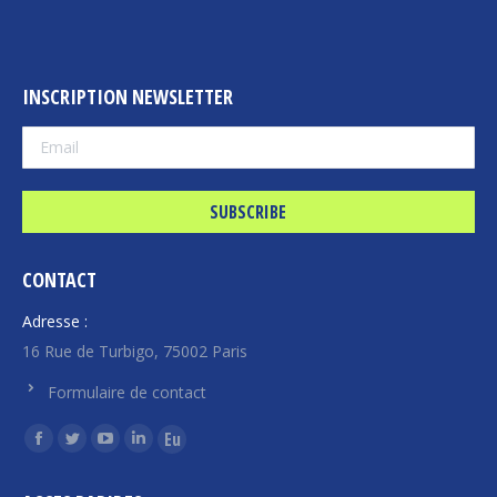
INSCRIPTION NEWSLETTER
CONTACT
Adresse :
16 Rue de Turbigo, 75002 Paris
Formulaire de contact
Find us on:
Facebook
Twitter
YouTube
Linkedin
Euroquity
page
page
page
page
page