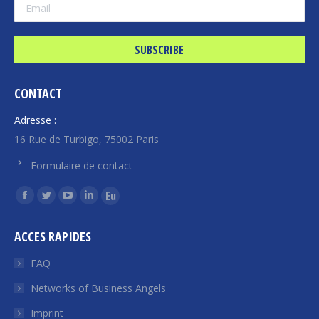
CONTACT
Adresse :
16 Rue de Turbigo, 75002 Paris
Formulaire de contact
Find us on:
Facebook
Twitter
YouTube
Linkedin
Euroquity
page
page
page
page
page
ACCES RAPIDES
opens
opens
opens
opens
opens
in
in
in
in
in
FAQ
new
new
new
new
new
Networks of Business Angels
window
window
window
window
window
Imprint