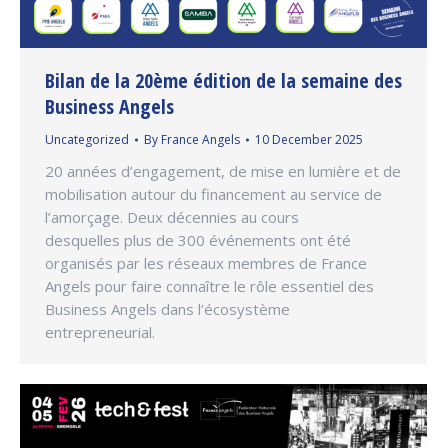
Bilan de la 20ème édition de la semaine des
Business Angels
Uncategorized
By
France Angels
10 December 2025
20 années d’engagement, de mise en lumière et de
mobilisation autour du financement au service de
l’amorçage. Deux décennies au cours
desquelles plus de 300 événements ont été
organisés par les réseaux membres de France
Angels pour faire connaître le rôle essentiel des
Business Angels dans l’écosystème
entrepreneurial.