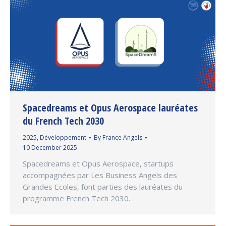
Spacedreams et Opus Aerospace lauréates
du French Tech 2030
2025
,
Développement
By
France Angels
10 December 2025
Spacedreams et Opus Aerospace, startups
accompagnées par Les Business Angels des
Grandes Ecoles, font parties des lauréates du
programme French Tech 2030.