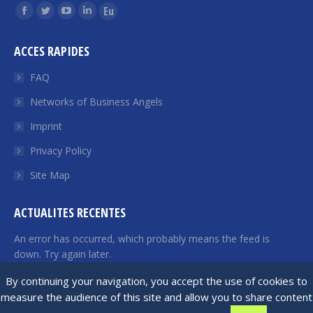
Find us on:
Facebook
Twitter
YouTube
Linkedin
Euroquity
page
page
page
page
page
ACCES RAPIDES
opens
opens
opens
opens
opens
in
in
in
in
in
FAQ
new
new
new
new
new
Networks of Business Angels
window
window
window
window
window
Imprint
Privacy Policy
Site Map
ACTUALITES RECENTES
An error has occurred, which probably means the feed is
down. Try again later.
By continuing your navigation, you accept the use of cookies to
measure the audience of this site and allow you to share content