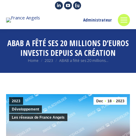
Linkedin
YouTube
Euroquity
page
page
page
Administrateur
opens
opens
opens
in
in
in
new
new
new
ABAB A FÊTÉ SES 20 MILLIONS D’EUROS
window
window
window
INVESTIS DEPUIS SA CRÉATION
You are here:
Home
2023
ABAB a fêté ses 20 millions…
2023
Dec
18
2023
Développement
Les réseaux de France Angels