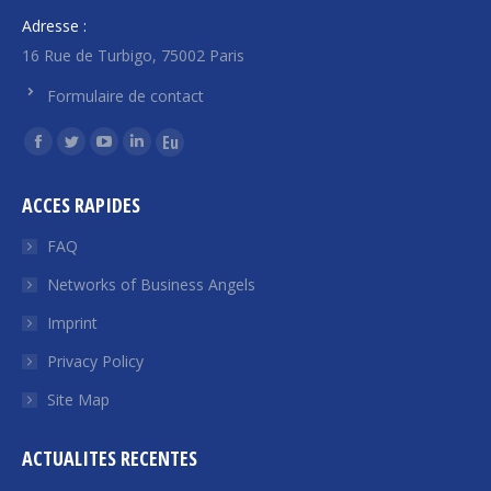
Adresse :
16 Rue de Turbigo, 75002 Paris
Formulaire de contact
Find us on:
Facebook
Twitter
YouTube
Linkedin
Euroquity
page
page
page
page
page
ACCES RAPIDES
opens
opens
opens
opens
opens
in
in
in
in
in
FAQ
new
new
new
new
new
Networks of Business Angels
window
window
window
window
window
Imprint
Privacy Policy
Site Map
ACTUALITES RECENTES