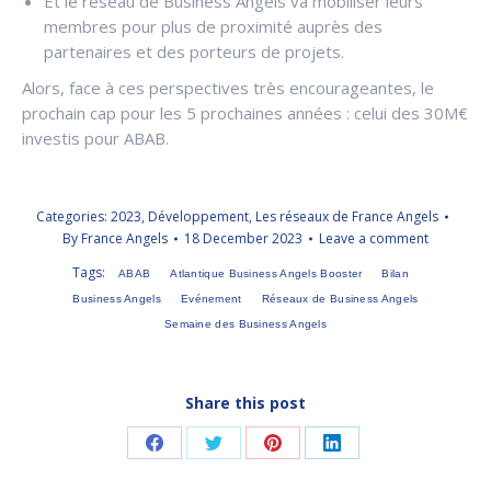
Et le réseau de Business Angels va mobiliser leurs
membres pour plus de proximité auprès des
partenaires et des porteurs de projets.
Alors, face à ces perspectives très encourageantes, le
prochain cap pour les 5 prochaines années : celui des 30M€
investis pour ABAB.
Categories:
2023
,
Développement
,
Les réseaux de France Angels
By
France Angels
18 December 2023
Leave a comment
Tags:
ABAB
Atlantique Business Angels Booster
Bilan
Business Angels
Evénement
Réseaux de Business Angels
Semaine des Business Angels
Share this post
Share
Share
Share
Share
on
on
on
on