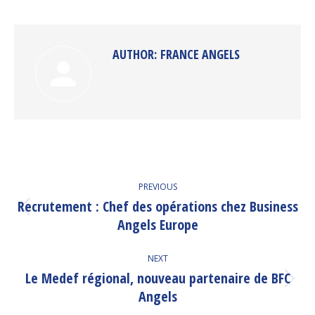
Facebook
Twitter
Pinterest
LinkedIn
AUTHOR:
FRANCE ANGELS
POST
PREVIOUS
NAVIGATION
Recrutement : Chef des opérations chez Business
Previous
Angels Europe
post:
NEXT
Le Medef régional, nouveau partenaire de BFC
Next
Angels
post: