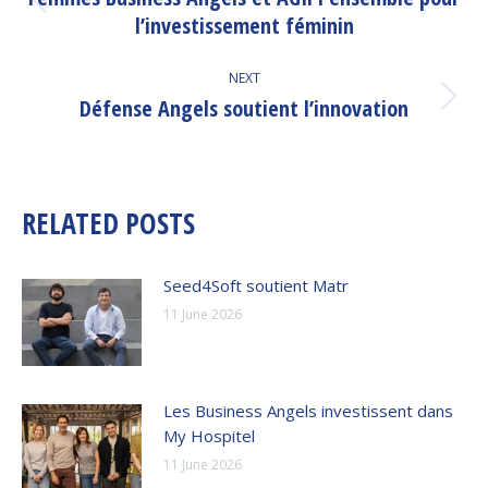
Previous
l’investissement féminin
post:
NEXT
Défense Angels soutient l’innovation
Next
post:
RELATED POSTS
Seed4Soft soutient Matr
11 June 2026
Les Business Angels investissent dans
My Hospitel
11 June 2026