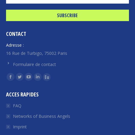
CONTACT
Adresse :
16 Rue de Turbigo, 75002 Paris
Formulaire de contact
Find us on:
Facebook
Twitter
YouTube
Linkedin
Euroquity
page
page
page
page
page
ACCES RAPIDES
opens
opens
opens
opens
opens
in
in
in
in
in
FAQ
new
new
new
new
new
Networks of Business Angels
window
window
window
window
window
Imprint