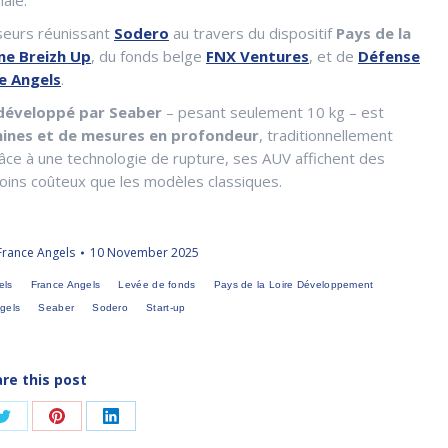
sseurs réunissant
Sodero
au travers du dispositif
Pays de la
ne Breizh Up
, du fonds belge
FNX Ventures
, et de
Défense
e Angels
.
développé par Seaber
– pesant seulement 10 kg – est
 mines et de mesures en profondeur
, traditionnellement
ce à une technologie de rupture, ses AUV affichent des
oins coûteux que les modèles classiques.
France Angels
10 November 2025
els
France Angels
Levée de fonds
Pays de la Loire Développement
gels
Seaber
Sodero
Start-up
re this post
Share
Share
Share