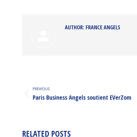
on
Faceb
AUTHOR:
FRANCE ANGELS
POST
NAVIGATION
PREVIOUS
Paris Business Angels soutient EVerZom
Previous
post:
RELATED POSTS