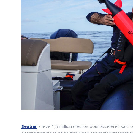
Seaber
a levé 1,5 million d’euros pour accélérer sa cr
océanographique et soutenir son expansion internation