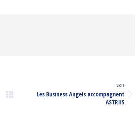
on
on
on
ook
Twitter
Pinterest
LinkedIn
NEXT
Les Business Angels accompagnent
Next
ASTRIIS
post: