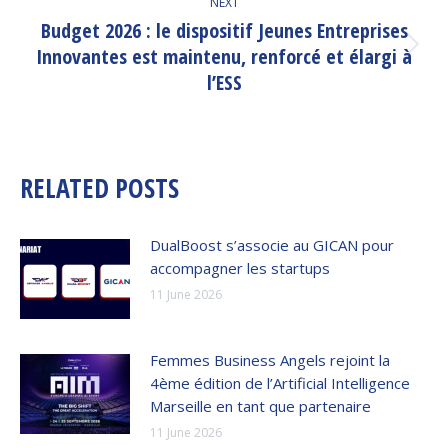
NEXT
Budget 2026 : le dispositif Jeunes Entreprises
Innovantes est maintenu, renforcé et élargi à
Next
post:
l’ESS
RELATED POSTS
DualBoost s’associe au GICAN pour
accompagner les startups
11 June 2026
Femmes Business Angels rejoint la
4ème édition de l’Artificial Intelligence
Marseille en tant que partenaire
11 June 2026