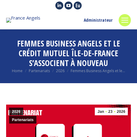
Linkedin
YouTube
Euroquity
page
page
page
Administrateur
opens
opens
opens
in
in
in
new
new
new
FEMMES BUSINESS ANGELS ET LE
window
window
window
CRÉDIT MUTUEL ÎLE-DE-FRANCE
S’ASSOCIENT À NOUVEAU
You are here:
Home
Partenariats
2026
Femmes Business Angels et le…
2026
Jan
23
2026
Partenariats