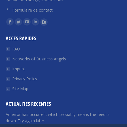
Formulaire de contact
Find us on:
Facebook
Twitter
YouTube
Linkedin
Euroquity
page
page
page
page
page
ACCES RAPIDES
opens
opens
opens
opens
opens
in
in
in
in
in
FAQ
new
new
new
new
new
Networks of Business Angels
window
window
window
window
window
Imprint
Privacy Policy
Site Map
ACTUALITES RECENTES
An error has occurred, which probably means the feed is
down. Try again later.