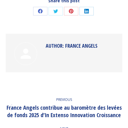
Share this post
Share
Share
Share
Share
on
on
on
on
Facebook
Twitter
Pinterest
LinkedIn
AUTHOR:
FRANCE ANGELS
POST
PREVIOUS
NAVIGATION
France Angels contribue au baromètre des levées
Previous
de fonds 2025 d’In Extenso Innovation Croissance
post: