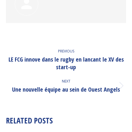
POST
PREVIOUS
NAVIGATION
LE FCG innove dans le rugby en lancant le XV des
Previous
start-up
post:
NEXT
Une nouvelle équipe au sein de Ouest Angels
Next
post:
RELATED POSTS