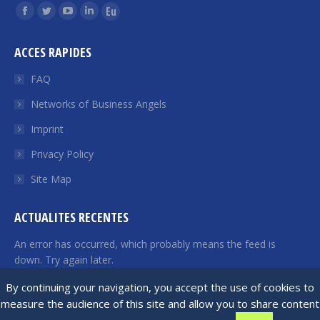
Find us on:
Facebook
Twitter
YouTube
Linkedin
Euroquity
page
page
page
page
page
ACCES RAPIDES
opens
opens
opens
opens
opens
in
in
in
in
in
FAQ
new
new
new
new
new
Networks of Business Angels
window
window
window
window
window
Imprint
Privacy Policy
Site Map
ACTUALITES RECENTES
An error has occurred, which probably means the feed is
down. Try again later.
By continuing your navigation, you accept the use of cookies to
measure the audience of this site and allow you to share content