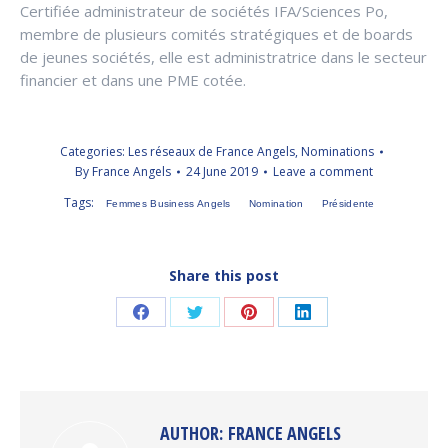
Certifiée administrateur de sociétés IFA/Sciences Po,
membre de plusieurs comités stratégiques et de boards
de jeunes sociétés, elle est administratrice dans le secteur
financier et dans une PME cotée.
Categories:
Les réseaux de France Angels
,
Nominations
By
France Angels
24 June 2019
Leave a comment
Tags:
Femmes Business Angels
Nomination
Présidente
Share this post
Share
Share
Share
Share
on
on
on
on
Facebook
Twitter
Pinterest
LinkedIn
AUTHOR:
FRANCE ANGELS