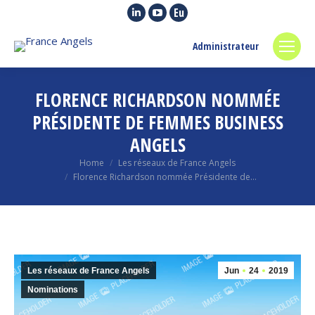
Linkedin
YouTube
Euroquity
page
page
page
Administrateur
opens
opens
opens
in
in
in
new
new
new
FLORENCE RICHARDSON NOMMÉE
window
window
window
PRÉSIDENTE DE FEMMES BUSINESS
ANGELS
You are here:
Home
Les réseaux de France Angels
Florence Richardson nommée Présidente de…
Les réseaux de France Angels
Jun
24
2019
Nominations