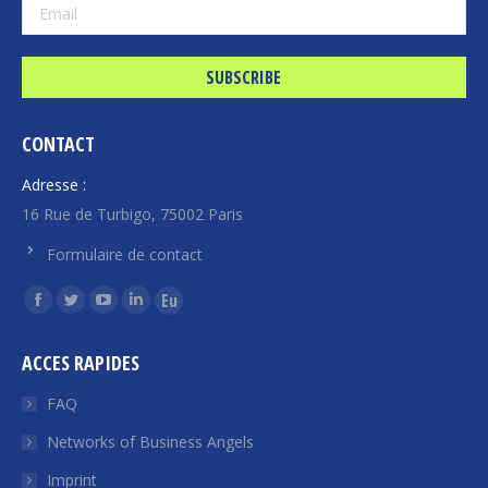
CONTACT
Adresse :
16 Rue de Turbigo, 75002 Paris
Formulaire de contact
Find us on:
Facebook
Twitter
YouTube
Linkedin
Euroquity
page
page
page
page
page
ACCES RAPIDES
opens
opens
opens
opens
opens
in
in
in
in
in
FAQ
new
new
new
new
new
Networks of Business Angels
window
window
window
window
window
Imprint