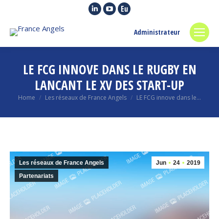
Linkedin
YouTube
Euroquity
page
page
page
Administrateur
opens
opens
opens
in
in
in
new
new
new
LE FCG INNOVE DANS LE RUGBY EN
window
window
window
LANCANT LE XV DES START-UP
You are here:
Home
Les réseaux de France Angels
LE FCG innove dans le…
Les réseaux de France Angels
Jun
24
2019
Partenariats