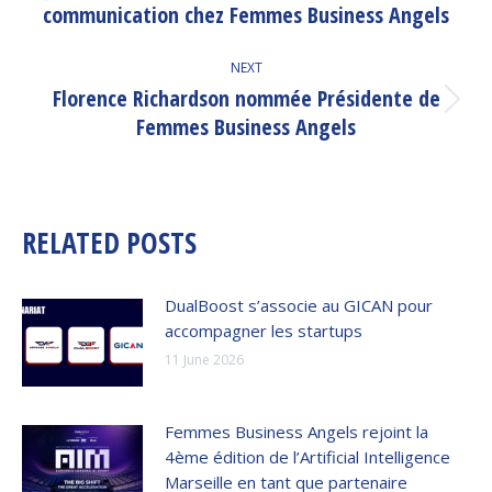
communication chez Femmes Business Angels
post:
NEXT
Florence Richardson nommée Présidente de
Next
Femmes Business Angels
post:
RELATED POSTS
DualBoost s’associe au GICAN pour
accompagner les startups
11 June 2026
Femmes Business Angels rejoint la
4ème édition de l’Artificial Intelligence
Marseille en tant que partenaire