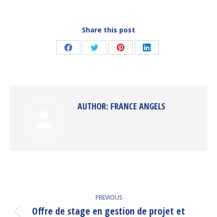
Share this post
Share
Share
Share
Share
on
on
on
on
Facebook
Twitter
Pinterest
LinkedIn
AUTHOR:
FRANCE ANGELS
POST
PREVIOUS
NAVIGATION
Offre de stage en gestion de projet et
Previous