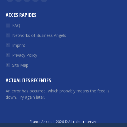
Facebook
Twitter
YouTube
Linkedin
Euroquity
page
page
page
page
page
ACCES RAPIDES
opens
opens
opens
opens
opens
in
in
in
in
in
FAQ
new
new
new
new
new
Networks of Business Angels
window
window
window
window
window
Imprint
Privacy Policy
Site Map
ACTUALITES RECENTES
An error has occurred, which probably means the feed is
down. Try again later.
France Angels | 2026 © All rights reserved