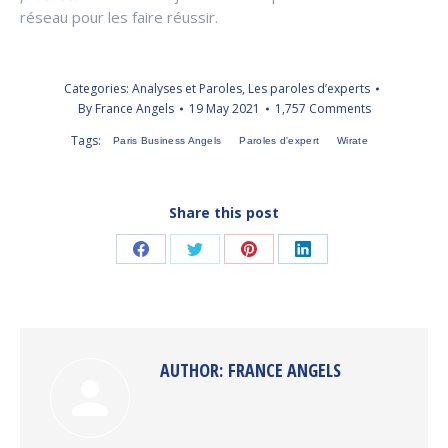
réseau pour les faire réussir.
Categories:
Analyses et Paroles
,
Les paroles d’experts
By
France Angels
19 May 2021
1,757 Comments
Tags:
Paris Business Angels
Paroles d'expert
Wirate
Share this post
Share
Share
Share
Share
on
on
on
on
Facebook
Twitter
Pinterest
LinkedIn
AUTHOR:
FRANCE ANGELS