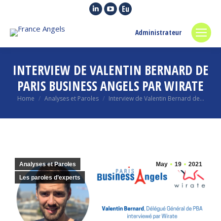
Linkedin
YouTube
Euroquity
page
page
page
Administrateur
opens
opens
opens
in
in
in
new
new
new
INTERVIEW DE VALENTIN BERNARD DE
window
window
window
PARIS BUSINESS ANGELS PAR WIRATE
You are here:
Home
Analyses et Paroles
Interview de Valentin Bernard de…
Analyses et Paroles
May
19
2021
Les paroles d’experts