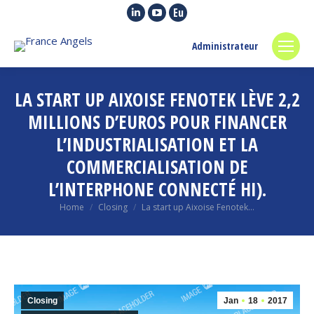
Linkedin
YouTube
Euroquity
page
page
page
Administrateur
opens
opens
opens
in
in
in
new
new
new
LA START UP AIXOISE FENOTEK LÈVE 2,2
window
window
window
MILLIONS D’EUROS POUR FINANCER
L’INDUSTRIALISATION ET LA
COMMERCIALISATION DE
L’INTERPHONE CONNECTÉ HI).
You are here:
Home
Closing
La start up Aixoise Fenotek…
Closing
Jan
18
2017