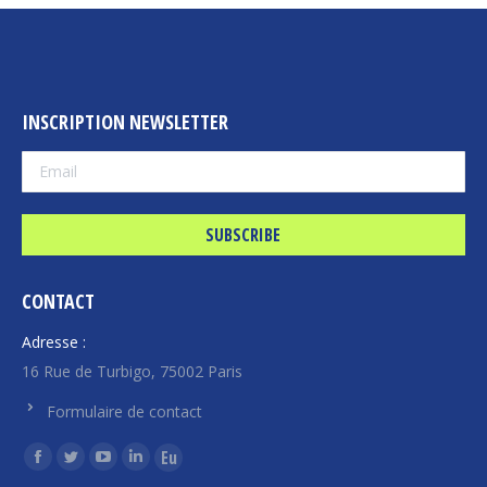
INSCRIPTION NEWSLETTER
CONTACT
Adresse :
16 Rue de Turbigo, 75002 Paris
Formulaire de contact
Find us on:
Facebook
Twitter
YouTube
Linkedin
Euroquity