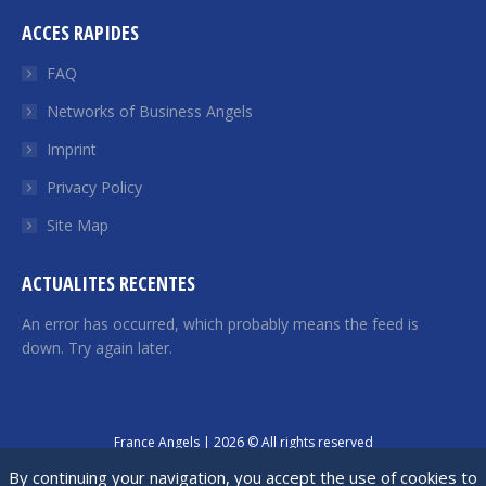
page
page
page
page
page
ACCES RAPIDES
opens
opens
opens
opens
opens
in
in
in
in
in
FAQ
new
new
new
new
new
Networks of Business Angels
window
window
window
window
window
Imprint
Privacy Policy
Site Map
ACTUALITES RECENTES
An error has occurred, which probably means the feed is
down. Try again later.
France Angels | 2026 © All rights reserved
By continuing your navigation, you accept the use of cookies to