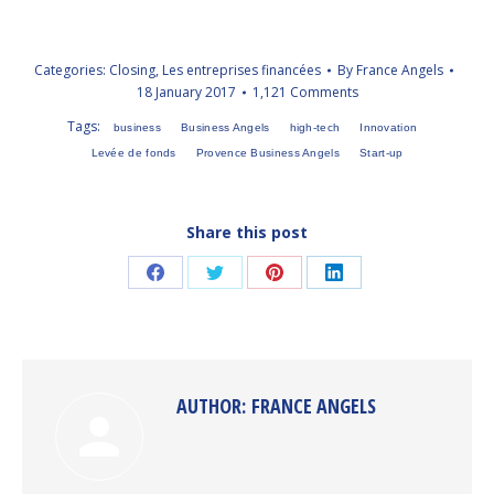
Categories:
Closing
,
Les entreprises financées
By
France Angels
18 January 2017
1,121 Comments
Tags:
business
Business Angels
high-tech
Innovation
Levée de fonds
Provence Business Angels
Start-up
Share this post
Share
Share
Share
Share
on
on
on
on
Facebook
Twitter
Pinterest
LinkedIn
AUTHOR:
FRANCE ANGELS