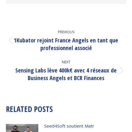
POST
PREVIOUS
NAVIGATION
1Kubator rejoint France Angels en tant que
Previous
professionnel associé
post:
NEXT
Sensing Labs lève 400k€ avec 4 réseaux de
Next
Business Angels et BCR Finances
post:
RELATED POSTS
Seed4Soft soutient Matr