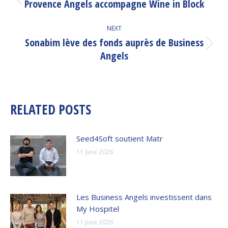
NAVIGATION
Provence Angels accompagne Wine in Block
Previous
post:
NEXT
Sonabim lève des fonds auprès de Business
Next
Angels
post:
RELATED POSTS
Seed4Soft soutient Matr
11 June 2026
Les Business Angels investissent dans
My Hospitel
11 June 2026