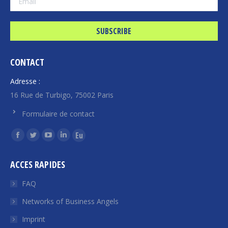
CONTACT
Adresse :
16 Rue de Turbigo, 75002 Paris
Formulaire de contact
Find us on:
Facebook
Twitter
YouTube
Linkedin
Euroquity
page
page
page
page
page
ACCES RAPIDES
opens
opens
opens
opens
opens
in
in
in
in
in
FAQ
new
new
new
new
new
Networks of Business Angels
window
window
window
window
window
Imprint