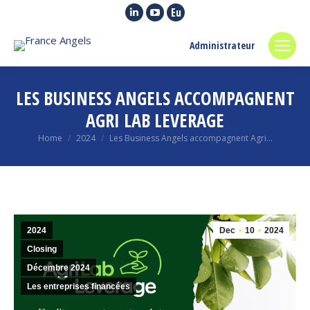
Linkedin
YouTube
Euroquity
page
page
page
Administrateur
opens
opens
opens
in
in
in
new
new
new
LES BUSINESS ANGELS ACCOMPAGNENT
window
window
window
AGRI LAB LEVERAGE
You are here:
Home
2024
Les Business Angels accompagnent Agri…
2024
Dec
10
2024
Closing
Décembre 2024
Les entreprises financées