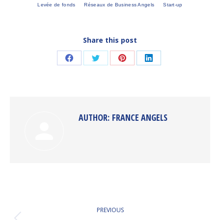
Levée de fonds
Réseaux de Business Angels
Start-up
Share this post
Share
Share
Share
Share
on
on
on
on
Facebook
Twitter
Pinterest
LinkedIn
AUTHOR:
FRANCE ANGELS
POST
PREVIOUS