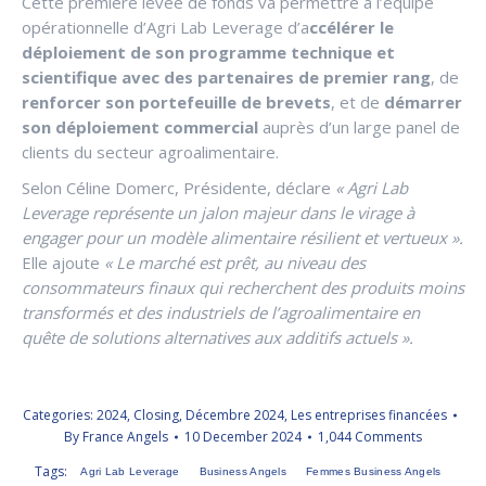
Cette première levée de fonds va permettre à l’équipe
opérationnelle d’Agri Lab Leverage d’a
ccélérer le
déploiement de son programme technique et
scientifique avec des partenaires de premier rang
, de
renforcer son portefeuille de brevets
, et de
démarrer
son déploiement commercial
auprès d’un large panel de
clients du secteur agroalimentaire.
Selon Céline Domerc, Présidente, déclare
« Agri Lab
Leverage représente un jalon majeur dans le virage à
engager pour un modèle alimentaire résilient et vertueux ».
Elle ajoute
« Le marché est prêt, au niveau des
consommateurs finaux qui recherchent des produits moins
transformés et des industriels de l’agroalimentaire en
quête de solutions alternatives aux additifs actuels ».
Categories:
2024
,
Closing
,
Décembre 2024
,
Les entreprises financées
By
France Angels
10 December 2024
1,044 Comments
Tags:
Agri Lab Leverage
Business Angels
Femmes Business Angels