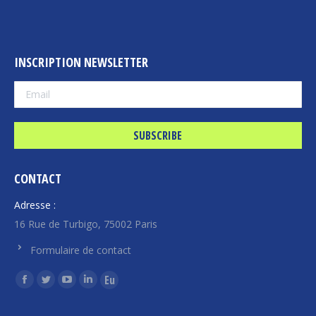
INSCRIPTION NEWSLETTER
CONTACT
Adresse :
16 Rue de Turbigo, 75002 Paris
Formulaire de contact
Find us on:
Facebook
Twitter
YouTube
Linkedin
Euroquity
page
page
page
page
page