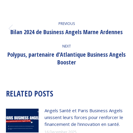
POST
PREVIOUS
NAVIGATION
Bilan 2024 de Business Angels Marne Ardennes
Previous
post:
NEXT
Polypus, partenaire d’Atlantique Business Angels
Next
Booster
post:
RELATED POSTS
Angels Santé et Paris Business Angels
unissent leurs forces pour renforcer le
financement de l’innovation en santé.
16 December 2025