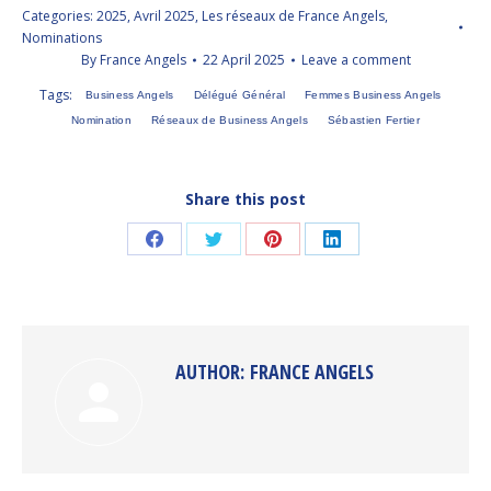
Categories:
2025
,
Avril 2025
,
Les réseaux de France Angels
,
Nominations
By
France Angels
22 April 2025
Leave a comment
Tags:
Business Angels
Délégué Général
Femmes Business Angels
Nomination
Réseaux de Business Angels
Sébastien Fertier
Share this post
Share
Share
Share
Share
on
on
on
on
Facebook
Twitter
Pinterest
LinkedIn
AUTHOR:
FRANCE ANGELS