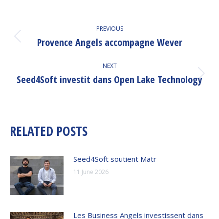
POST
PREVIOUS
NAVIGATION
Provence Angels accompagne Wever
Previous
post:
NEXT
Seed4Soft investit dans Open Lake Technology
Next
post:
RELATED POSTS
Seed4Soft soutient Matr
11 June 2026
Les Business Angels investissent dans