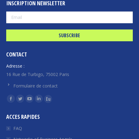
INSCRIPTION NEWSLETTER
CONTACT
Adresse :
16 Rue de Turbigo, 75002 Paris
Formulaire de contact
Find us on:
Facebook
Twitter
YouTube
Linkedin
Euroquity
page
page
page
page
page
ACCES RAPIDES
opens
opens
opens
opens
opens
in
in
in
in
in
FAQ
new
new
new
new
new