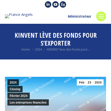
Linkedin
YouTube
Euroquity
page
page
page
Administrateur
opens
opens
opens
in
in
in
new
new
new
KINVENT LÈVE DES FONDS POUR
window
window
window
S’EXPORTER
You are here:
Home
2024
KINVENT lève des fonds pour…
2024
Feb
23
2024
Closing
Février 2024
Les entreprises financées