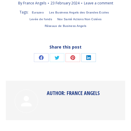
By
France Angels
23 February 2024
Leave a comment
Tags:
Eurazeo
Les Business Angels des Grandes Ecoles
Levée de fonds
Nov Santé Actions Non Cotées
Réseaux de Business Angels
Share this post
Share
Share
Share
Share
on
on
on
on
Facebook
Twitter
Pinterest
LinkedIn
AUTHOR:
FRANCE ANGELS