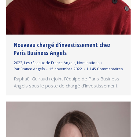
Nouveau chargé d’investissement chez
Paris Business Angels
2022
,
Les réseaux de France Angels
,
Nominations
Par
France Angels
15 novembre 2022
1 145 Commentaires
Raphaël Guiraud rejoint l’équipe de Paris Business
Angels sous le poste de chargé d’investissement.