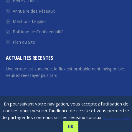
Boite à Outils
une
une
une
une
une
Annuaire des Réseaux
nouvelle
nouvelle
nouvelle
nouvelle
nouvelle
fenêtre
fenêtre
fenêtre
fenêtre
fenêtre
Mentions Légales
Politique de Confidentialité
Plan du Site
ACTUALITES RECENTES
Une erreur est survenue, le flux est probablement indisponible.
Veuillez réessayer plus tard.
France Angels | 2026 © Tous droits réservés
En poursuivant votre navigation, vous acceptez l’utilisation de
cookies pour mesurer l’audience de ce site et vous permettre
de partager les contenus sur les réseaux sociaux
En savoir plus
OK