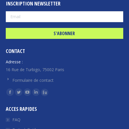
INSCRIPTION NEWSLETTER
CONTACT
Adresse :
16 Rue de Turbigo, 75002 Paris
Formulaire de contact
Trouvez nous sur :
La
La
La
La
La
page
page
page
page
page
ACCES RAPIDES
Facebook
Twitter
YouTube
LinkedIn
Euroquity
s'ouvre
s'ouvre
s'ouvre
s'ouvre
s'ouvre
FAQ
dans
dans
dans
dans
dans