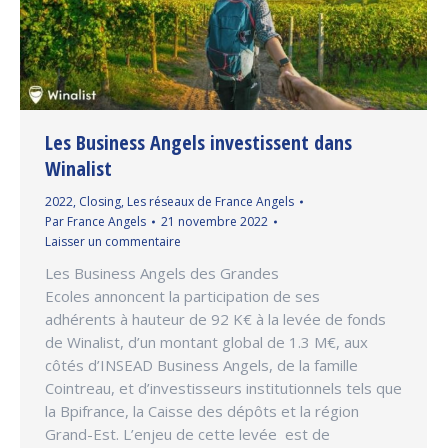
Les Business Angels investissent dans
Winalist
2022
,
Closing
,
Les réseaux de France Angels
Par
France Angels
21 novembre 2022
Laisser un commentaire
Les Business Angels des Grandes
Ecoles annoncent la participation de ses
adhérents à hauteur de 92 K€ à la levée de fonds
de Winalist, d’un montant global de 1.3 M€, aux
côtés d’INSEAD Business Angels, de la famille
Cointreau, et d’investisseurs institutionnels tels que
la Bpifrance, la Caisse des dépôts et la région
Grand-Est. L’enjeu de cette levée est de