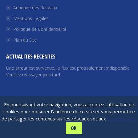
une
Annuaire des Réseaux
nouvelle
nouvelle
nouvelle
nouvelle
nouvelle
fenêtre
fenêtre
fenêtre
fenêtre
fenêtre
Mentions Légales
Politique de Confidentialité
Plan du Site
ACTUALITES RECENTES
Une erreur est survenue, le flux est probablement indisponible.
Veuillez réessayer plus tard.
France Angels | 2026 © Tous droits réservés
En poursuivant votre navigation, vous acceptez l’utilisation de
cookies pour mesurer l’audience de ce site et vous permettre
de partager les contenus sur les réseaux sociaux
En savoir plus
OK