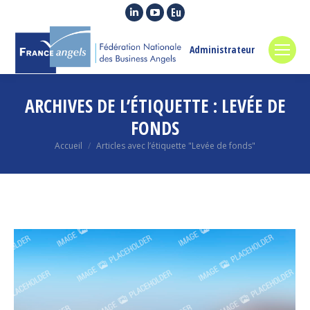
La
La
La
page
page
page
LinkedIn
YouTube
Euroquity
Administrateur
s'ouvre
s'ouvre
s'ouvre
dans
dans
dans
ARCHIVES DE L’ÉTIQUETTE :
LEVÉE DE
une
une
une
nouvelle
nouvelle
nouvelle
FONDS
fenêtre
fenêtre
fenêtre
Vous êtes ici :
Accueil
Articles avec l’étiquette "Levée de fonds"