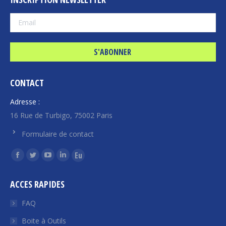
CONTACT
Adresse :
16 Rue de Turbigo, 75002 Paris
Formulaire de contact
Trouvez nous sur :
La
La
La
La
La
page
page
page
page
page
ACCES RAPIDES
Facebook
Twitter
YouTube
LinkedIn
Euroquity
s'ouvre
s'ouvre
s'ouvre
s'ouvre
s'ouvre
FAQ
dans
dans
dans
dans
dans
Boite à Outils
une
une
une
une