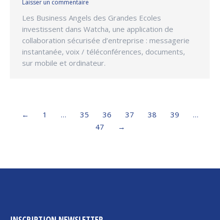
Laisser un commentaire
Les Business Angels des Grandes Ecoles
investissent dans Watcha, une application de
collaboration sécurisée d’entreprise : messagerie
instantanée, voix / téléconférences, documents,
sur mobile et ordinateur.
←
1
…
35
36
37
38
39
…
47
→
INSCRIPTION NEWSLETTER