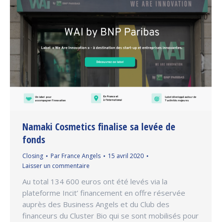
Namaki Cosmetics finalise sa levée de
fonds
Closing
Par
France Angels
15 avril 2020
Laisser un commentaire
Au total 134 600 euros ont été levés via la
plateforme Incit’ financement en offre réservée
auprès des Business Angels et du Club des
financeurs du Cluster Bio qui se sont mobilisés pour