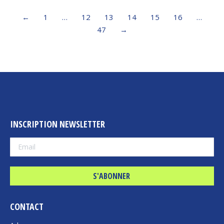
←
1
…
12
13
14
15
16
…
47
→
INSCRIPTION NEWSLETTER
CONTACT