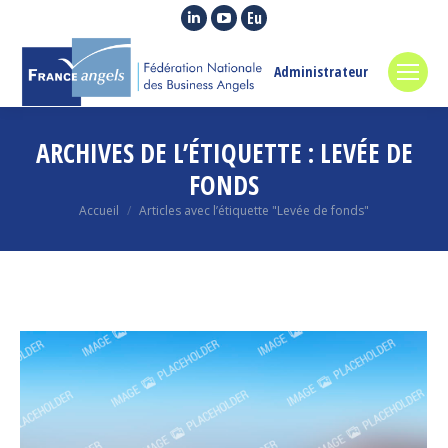
La
La
La
page
page
page
LinkedIn
YouTube
Euroquity
Administrateur
s'ouvre
s'ouvre
s'ouvre
dans
dans
dans
ARCHIVES DE L’ÉTIQUETTE :
LEVÉE DE
une
une
une
nouvelle
nouvelle
nouvelle
FONDS
fenêtre
fenêtre
fenêtre
Vous êtes ici :
Accueil
Articles avec l’étiquette "Levée de fonds"