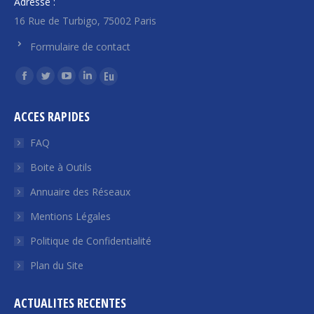
Adresse :
16 Rue de Turbigo, 75002 Paris
Formulaire de contact
Trouvez nous sur :
La
La
La
La
La
page
page
page
page
page
ACCES RAPIDES
Facebook
Twitter
YouTube
LinkedIn
Euroquity
s'ouvre
s'ouvre
s'ouvre
s'ouvre
s'ouvre
FAQ
dans
dans
dans
dans
dans
Boite à Outils
une
une
une
une
une
Annuaire des Réseaux
nouvelle
nouvelle
nouvelle
nouvelle
nouvelle
fenêtre
fenêtre
fenêtre
fenêtre
fenêtre
Mentions Légales
Politique de Confidentialité
Plan du Site
ACTUALITES RECENTES