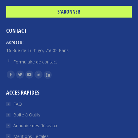
CONTACT
Adresse :
16 Rue de Turbigo, 75002 Paris
Formulaire de contact
Trouvez nous sur :
La
La
La
La
La
page
page
page
page
page
ACCES RAPIDES
Facebook
Twitter
YouTube
LinkedIn
Euroquity
s'ouvre
s'ouvre
s'ouvre
s'ouvre
s'ouvre
FAQ
dans
dans
dans
dans
dans
Boite à Outils
une
une
une
une
une
Annuaire des Réseaux
nouvelle
nouvelle
nouvelle
nouvelle
nouvelle
fenêtre
fenêtre
fenêtre
fenêtre
fenêtre
Mentions Légales