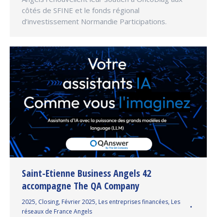
côtés de SFINE et le fonds régional
d’investissement Normandie Participations.
Saint-Etienne Business Angels 42
accompagne The QA Company
2025
,
Closing
,
Février 2025
,
Les entreprises financées
,
Les
réseaux de France Angels