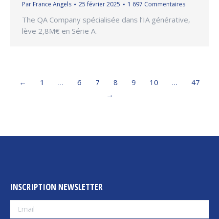
Par
France Angels
25 février 2025
1 697 Commentaires
The QA Company spécialisée dans l’IA générative,
lève 2,8M€ en Série A.
←
1
…
6
7
8
9
10
…
47
→
INSCRIPTION NEWSLETTER