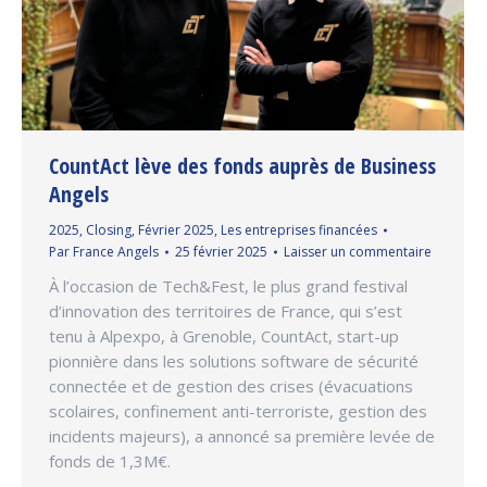
CountAct lève des fonds auprès de Business
Angels
2025
,
Closing
,
Février 2025
,
Les entreprises financées
Par
France Angels
25 février 2025
Laisser un commentaire
À l’occasion de Tech&Fest, le plus grand festival
d’innovation des territoires de France, qui s’est
tenu à Alpexpo, à Grenoble, CountAct, start-up
pionnière dans les solutions software de sécurité
connectée et de gestion des crises (évacuations
scolaires, confinement anti-terroriste, gestion des
incidents majeurs), a annoncé sa première levée de
fonds de 1,3M€.