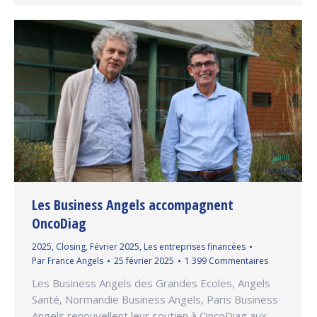
Les Business Angels accompagnent
OncoDiag
2025
,
Closing
,
Février 2025
,
Les entreprises financées
Par
France Angels
25 février 2025
1 399 Commentaires
Les Business Angels des Grandes Ecoles, Angels
Santé, Normandie Business Angels, Paris Business
Angels renouvellent leur soutien à OncoDiag aux