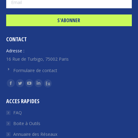
CONTACT
Adresse :
16 Rue de Turbigo, 75002 Paris
Formulaire de contact
Trouvez nous sur :
La
La
La
La
La
page
page
page
page
page
ACCES RAPIDES
Facebook
Twitter
YouTube
LinkedIn
Euroquity
s'ouvre
s'ouvre
s'ouvre
s'ouvre
s'ouvre
FAQ
dans
dans
dans
dans
dans
Boite à Outils
une
une
une
une
une
Annuaire des Réseaux
nouvelle
nouvelle
nouvelle
nouvelle
nouvelle