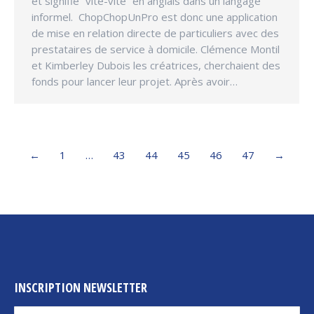
et signifie “vite-vite” en anglais dans un langage
informel. ChopChopUnPro est donc une application
de mise en relation directe de particuliers avec des
prestataires de service à domicile. Clémence Montil
et Kimberley Dubois les créatrices, cherchaient des
fonds pour lancer leur projet. Après avoir…
←
1
…
43
44
45
46
47
→
INSCRIPTION NEWSLETTER