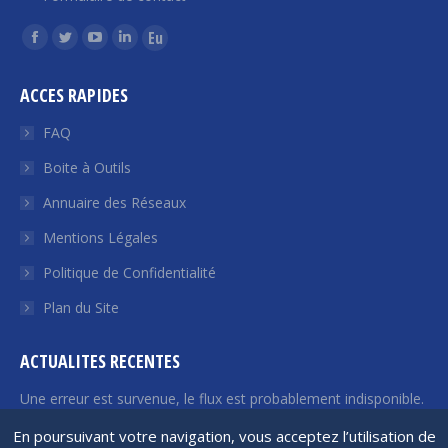
Trouvez nous sur :
La
La
La
La
La
page
page
page
page
page
ACCES RAPIDES
Facebook
Twitter
YouTube
LinkedIn
Euroquity
s'ouvre
s'ouvre
s'ouvre
s'ouvre
s'ouvre
FAQ
dans
dans
dans
dans
dans
Boite à Outils
une
une
une
une
une
Annuaire des Réseaux
nouvelle
nouvelle
nouvelle
nouvelle
nouvelle
fenêtre
fenêtre
fenêtre
fenêtre
fenêtre
Mentions Légales
Politique de Confidentialité
Plan du Site
ACTUALITES RECENTES
Une erreur est survenue, le flux est probablement indisponible.
Veuillez réessayer plus tard.
En poursuivant votre navigation, vous acceptez l’utilisation de