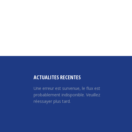
→
ACTUALITES RECENTES
Une erreur est survenue, le flux est
probablement indisponible. Veuillez
réessayer plus tard.