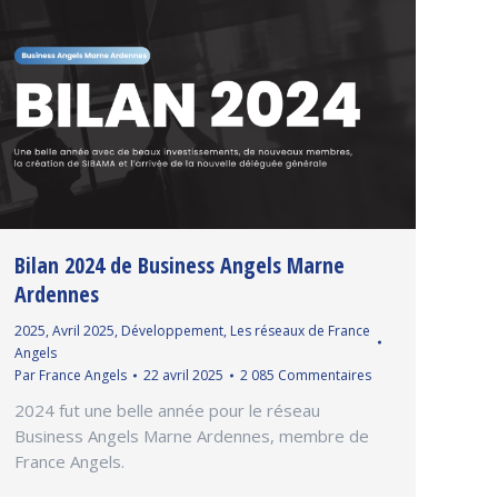
Bilan 2024 de Business Angels Marne
Ardennes
2025
,
Avril 2025
,
Développement
,
Les réseaux de France
Angels
Par
France Angels
22 avril 2025
2 085 Commentaires
2024 fut une belle année pour le réseau
Business Angels Marne Ardennes, membre de
France Angels.