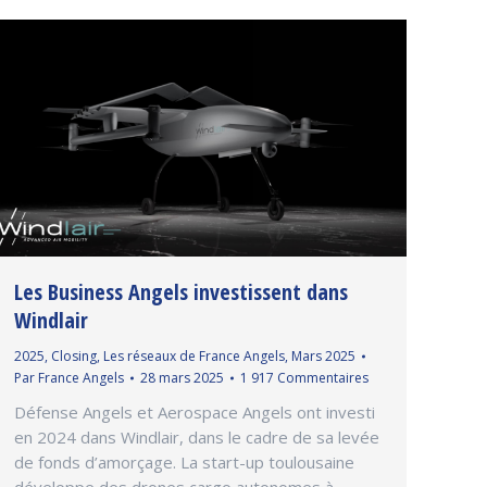
Les Business Angels investissent dans
Windlair
2025
,
Closing
,
Les réseaux de France Angels
,
Mars 2025
Par
France Angels
28 mars 2025
1 917 Commentaires
Défense Angels et Aerospace Angels ont investi
en 2024 dans Windlair, dans le cadre de sa levée
de fonds d’amorçage. La start-up toulousaine
développe des drones cargo autonomes à