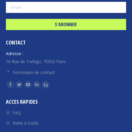
CONTACT
Adresse :
16 Rue de Turbigo, 75002 Paris
Formulaire de contact
Trouvez nous sur :
La
La
La
La
La
page
page
page
page
page
ACCES RAPIDES
Facebook
Twitter
YouTube
LinkedIn
Euroquity
s'ouvre
s'ouvre
s'ouvre
s'ouvre
s'ouvre
FAQ
dans
dans
dans
dans
dans
Boite à Outils
une
une
une
une
une