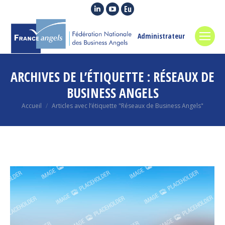
La
La
La
page
page
page
LinkedIn
YouTube
Euroquity
Administrateur
s'ouvre
s'ouvre
s'ouvre
dans
dans
dans
ARCHIVES DE L’ÉTIQUETTE :
RÉSEAUX DE
une
une
une
nouvelle
nouvelle
nouvelle
BUSINESS ANGELS
fenêtre
fenêtre
fenêtre
Vous êtes ici :
Accueil
Articles avec l’étiquette "Réseaux de Business Angels"