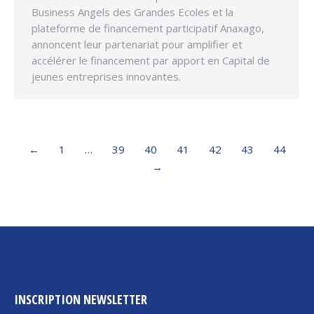
Business Angels des Grandes Ecoles et la
plateforme de financement participatif Anaxago,
annoncent leur partenariat pour amplifier et
accélérer le financement par apport en Capital de
jeunes entreprises innovantes.
←
1
…
39
40
41
42
43
44
→
INSCRIPTION NEWSLETTER