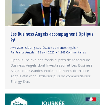
Les Business Angels accompagnent Optipus
PV
Avril 2025
,
Closing
,
Les réseaux de France Angels
Par
France Angels
28 avril 2025
1 242 Commentaires
Optipus PV lève des fonds auprès de réseaux de
Business Angels dont Investessor et Les Business
Angels des Grandes Ecoles, membres de France
Angels afin d’industrialiser puis de commercialiser
Energy Skin.