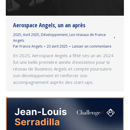
Aerospace Angels, un an après
2025
,
Avril 2025
,
Développement
,
Les réseaux de France
Angels
Par
France Angels
23 avril 2025
Laisser un commentaire
En 2025, Aerospace Angels a fêté ses un an. 2024
fut une belle première année d’existence pour le
réseau de Business Angels et compte poursuivre
son développement et renforcer son
accompagnement auprès des start-ups.