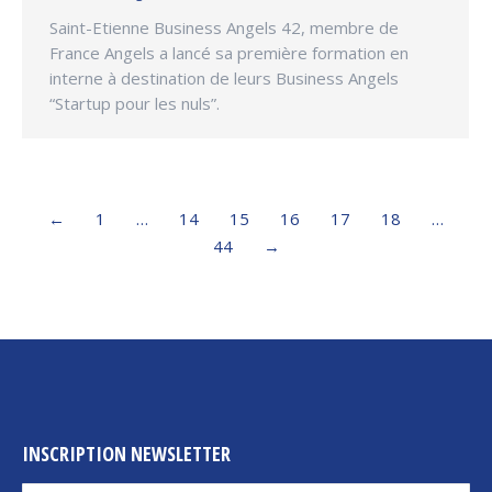
Saint-Etienne Business Angels 42, membre de
France Angels a lancé sa première formation en
interne à destination de leurs Business Angels
“Startup pour les nuls”.
←
1
…
14
15
16
17
18
…
44
→
INSCRIPTION NEWSLETTER