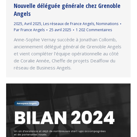
Nouvelle déléguée générale chez Grenoble
Angels
2025
,
Avril 2025
,
Les réseaux de France Angels
,
Nominations
Par
France Angels
25 avril 2025
1 202 Commentaires
Anne-Sophie Vernay succède à Jonathan Collomb,
anciennement délégué général de Grenoble Angels
et vient compléter l’équipe opérationnelle au côté
de Coralie Année, Cheffe de projets Dealflow du
réseau de Business Angels.