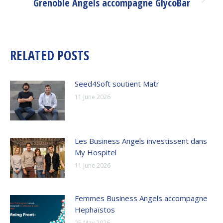
Grenoble Angels accompagne GlycoBar
Next
post:
RELATED POSTS
Seed4Soft soutient Matr
11 June 2026
Les Business Angels investissent dans
My Hospitel
11 June 2026
Femmes Business Angels accompagne
Hephaïstos
25 May 2026