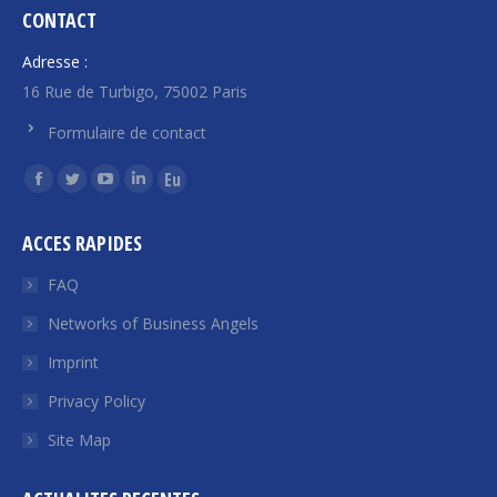
CONTACT
Adresse :
16 Rue de Turbigo, 75002 Paris
Formulaire de contact
Find us on:
Facebook
Twitter
YouTube
Linkedin
Euroquity
page
page
page
page
page
ACCES RAPIDES
opens
opens
opens
opens
opens
in
in
in
in
in
FAQ
new
new
new
new
new
Networks of Business Angels
window
window
window
window
window
Imprint
Privacy Policy
Site Map