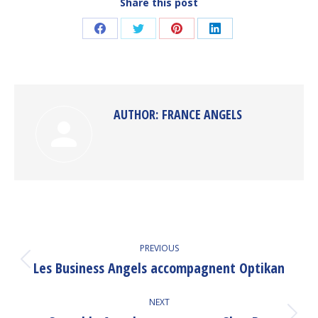
Share this post
Share
Share
Share
Share
on
on
on
on
Facebook
Twitter
Pinterest
LinkedIn
AUTHOR:
FRANCE ANGELS
POST
PREVIOUS
NAVIGATION
Les Business Angels accompagnent Optikan
Previous
post:
NEXT