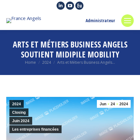
Linkedin
YouTube
Euroquity
page
page
page
Administrateur
opens
opens
opens
in
in
in
new
new
new
ARTS ET MÉTIERS BUSINESS ANGELS
window
window
window
SOUTIENT MIDIPILE MOBILITY
You are here:
Home
2024
Arts et Métiers Business Angels…
2024
Jun
24
2024
Closing
Juin 2024
Les entreprises financées