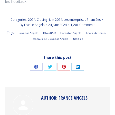
les hôpitaux.
Categories:
2024
,
Closing
,
Juin 2024
,
Les entreprises financées
By
France Angels
24 June 2024
1,201 Comments
Tags:
Business Angels
GlycoBAR
Grenoble Angels
Levée de fonds
Réseaux de Business Angels
Start-up
Share this post
Share
Share
Share
Share
on
on
on
on
Facebook
Twitter
Pinterest
LinkedIn
AUTHOR:
FRANCE ANGELS