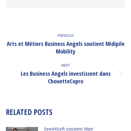
POST
PREVIOUS
NAVIGATION
Arts et Métiers Business Angels soutient Midipile
Previous
Mobility
post:
NEXT
Les Business Angels investissent dans
Next
ChouetteCopro
post:
RELATED POSTS
Seed4Soft soutient Matr