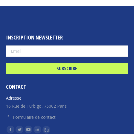
INSCRIPTION NEWSLETTER
CONTACT
Adresse :
16 Rue de Turbigo, 75002 Paris
Formulaire de contact
Find us on:
Facebook
Twitter
YouTube
Linkedin
Euroquity