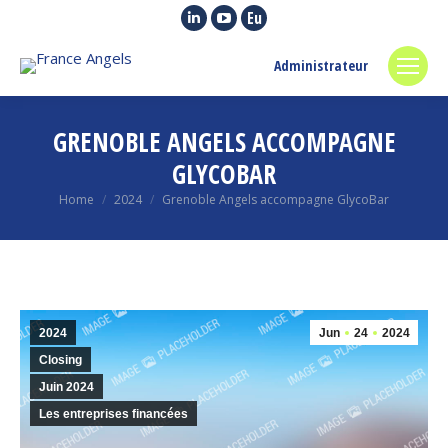
Linkedin
YouTube
Euroquity
page
page
page
Administrateur
opens
opens
opens
in
in
in
new
new
new
GRENOBLE ANGELS ACCOMPAGNE
window
window
window
GLYCOBAR
You are here:
Home
2024
Grenoble Angels accompagne GlycoBar
2024
Jun
24
2024
Closing
Juin 2024
Les entreprises financées