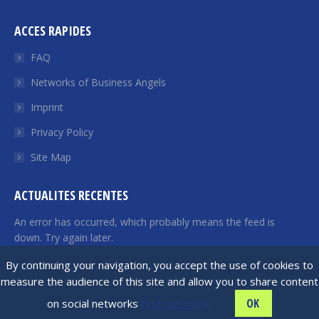
page
page
page
page
page
ACCES RAPIDES
opens
opens
opens
opens
opens
in
in
in
in
in
FAQ
new
new
new
new
new
Networks of Business Angels
window
window
window
window
window
Imprint
Privacy Policy
Site Map
ACTUALITES RECENTES
An error has occurred, which probably means the feed is
down. Try again later.
By continuing your navigation, you accept the use of cookies to
measure the audience of this site and allow you to share content
France Angels | 2026 © All rights reserved
OK
on social networks
Find out more