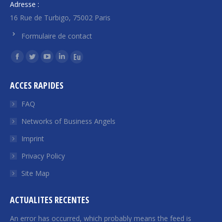
Adresse :
16 Rue de Turbigo, 75002 Paris
Formulaire de contact
Find us on:
Facebook
Twitter
YouTube
Linkedin
Euroquity
page
page
page
page
page
ACCES RAPIDES
opens
opens
opens
opens
opens
in
in
in
in
in
FAQ
new
new
new
new
new
Networks of Business Angels
window
window
window
window
window
Imprint
Privacy Policy
Site Map
ACTUALITES RECENTES
An error has occurred, which probably means the feed is