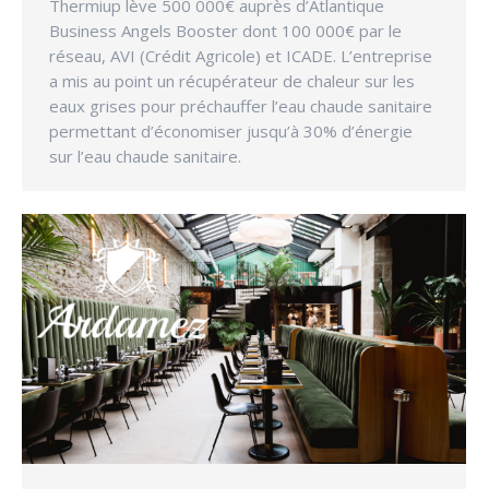
Thermiup lève 500 000€ auprès d’Atlantique
Business Angels Booster dont 100 000€ par le
réseau, AVI (Crédit Agricole) et ICADE. L’entreprise
a mis au point un récupérateur de chaleur sur les
eaux grises pour préchauffer l’eau chaude sanitaire
permettant d’économiser jusqu’à 30% d’énergie
sur l’eau chaude sanitaire.