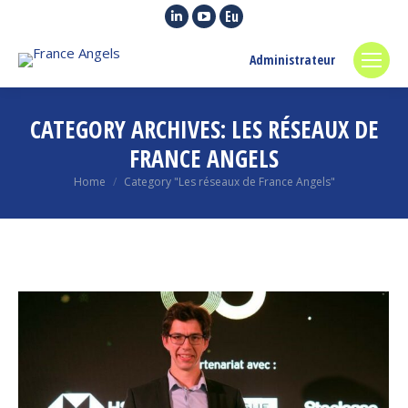
Linkedin
YouTube
Euroquity
page
page
page
Administrateur
opens
opens
opens
in
in
in
new
new
new
CATEGORY ARCHIVES:
LES RÉSEAUX DE
window
window
window
FRANCE ANGELS
You are here:
Home
Category "Les réseaux de France Angels"