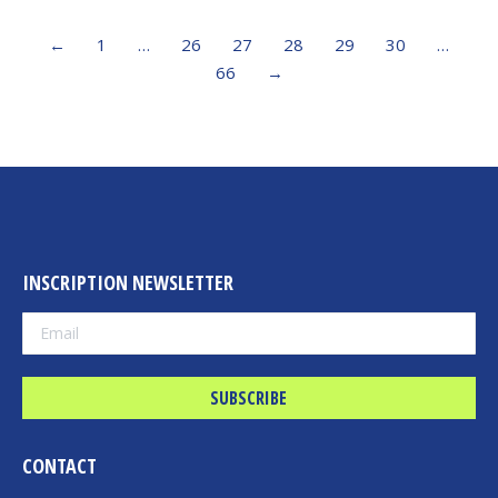
←
1
…
26
27
28
29
30
…
66
→
INSCRIPTION NEWSLETTER
CONTACT