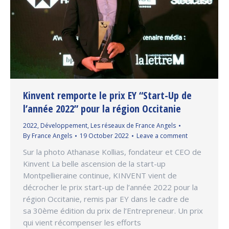
Kinvent remporte le prix EY “Start-Up de
l’année 2022” pour la région Occitanie
2022
,
Développement
,
Les réseaux de France Angels
By
France Angels
19 October 2022
Leave a comment
Sur la photo Athanase Kollias, fondateur et CEO de
Kinvent La belle ascension de la start-up
Montpellieraine continue, KINVENT vient de
décrocher le prix start-up de l’année 2022 pour la
région Occitanie, remis par EY dans le cadre de
sa 30ème édition du prix de l’Entrepreneur. Un prix
qui vient récompenser les efforts