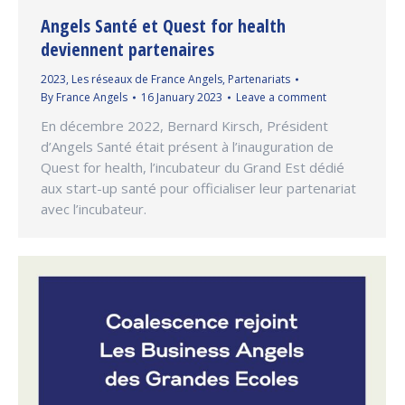
Angels Santé et Quest for health
deviennent partenaires
2023
,
Les réseaux de France Angels
,
Partenariats
By
France Angels
16 January 2023
Leave a comment
En décembre 2022, Bernard Kirsch, Président
d’Angels Santé était présent à l’inauguration de
Quest for health, l’incubateur du Grand Est dédié
aux start-up santé pour officialiser leur partenariat
avec l’incubateur.