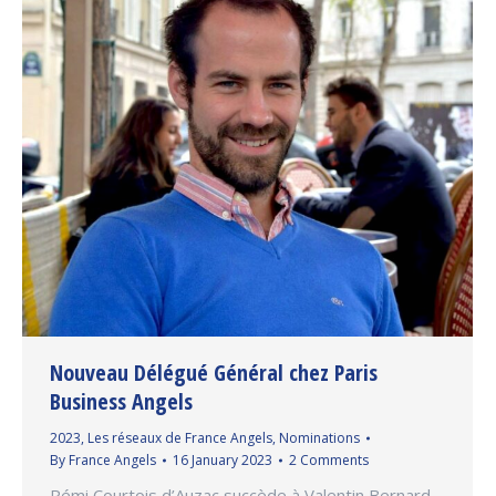
Nouveau Délégué Général chez Paris
Business Angels
2023
,
Les réseaux de France Angels
,
Nominations
By
France Angels
16 January 2023
2 Comments
Rémi Courtois d’Auzac succède à Valentin Bernard