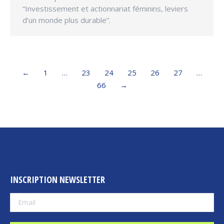
“Investissement et actionnariat féminins, leviers
d’un monde plus durable”.
←
1
…
23
24
25
26
27
…
66
→
INSCRIPTION NEWSLETTER