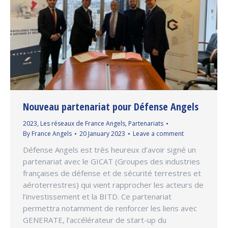
Nouveau partenariat pour Défense Angels
2023
,
Les réseaux de France Angels
,
Partenariats
By
France Angels
20 January 2023
Leave a comment
Défense Angels est très heureux d’avoir signé un
partenariat avec le GICAT (Groupes des industries
françaises de défense et de sécurité terrestres et
aéroterrestres) qui vient rapprocher les acteurs de
l’investissement et la BITD. Ce partenariat
permettra notamment de renforcer les liens avec
GENERATE, l’accélérateur de start-up du