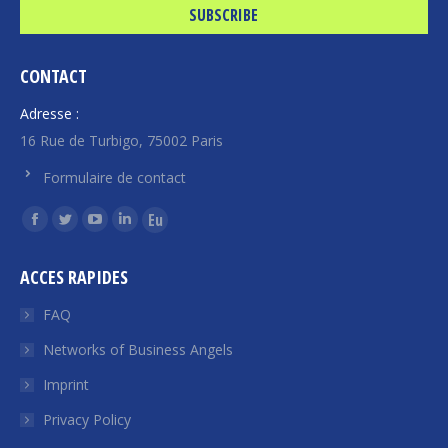
CONTACT
Adresse :
16 Rue de Turbigo, 75002 Paris
Formulaire de contact
Find us on:
Facebook
Twitter
YouTube
Linkedin
Euroquity
page
page
page
page
page
ACCES RAPIDES
opens
opens
opens
opens
opens
in
in
in
in
in
FAQ
new
new
new
new
new
Networks of Business Angels
window
window
window
window
window
Imprint
Privacy Policy