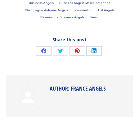
Business Angels
Business Angels Marne Ardennes
Champagne Ardenne Angels
coordination
Est Angels
Réseaux de Business Angels
Yeast
Share this post
Share
Share
Share
Share
on
on
on
on
Facebook
Twitter
Pinterest
LinkedIn
AUTHOR:
FRANCE ANGELS