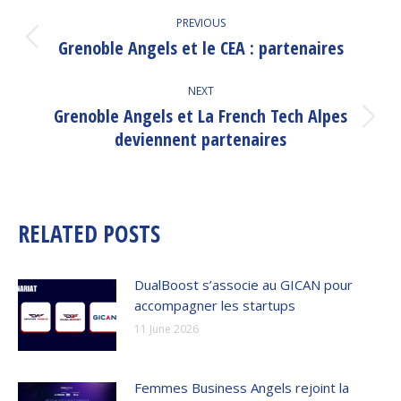
POST
PREVIOUS
NAVIGATION
Grenoble Angels et le CEA : partenaires
Previous
post:
NEXT
Grenoble Angels et La French Tech Alpes
Next
deviennent partenaires
post:
RELATED POSTS
DualBoost s’associe au GICAN pour
accompagner les startups
11 June 2026
Femmes Business Angels rejoint la