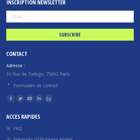
INSCRIPTION NEWSLETTER
CONTACT
Adresse :
16 Rue de Turbigo, 75002 Paris
Formulaire de contact
Find us on:
Facebook
Twitter
YouTube
Linkedin
Euroquity
page
page
page
page
page
ACCES RAPIDES
opens
opens
opens
opens
opens
in
in
in
in
in
FAQ
new
new
new
new
new
Networks of Business Angels