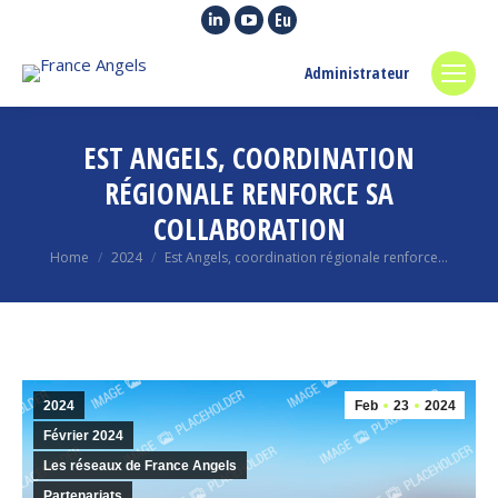
Linkedin
YouTube
Euroquity
page
page
page
Administrateur
opens
opens
opens
in
in
in
new
new
new
EST ANGELS, COORDINATION
window
window
window
RÉGIONALE RENFORCE SA
COLLABORATION
You are here:
Home
2024
Est Angels, coordination régionale renforce…
2024
Feb
23
2024
Février 2024
Les réseaux de France Angels
Partenariats