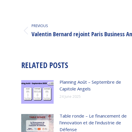
POST
PREVIOUS
NAVIGATION
Valentin Bernard rejoint Paris Business A
Previous
post:
RELATED POSTS
Planning Août – Septembre de
Capitole Angels
24 June 2025
Table ronde – Le financement de
l’innovation et de l’industrie de
Défense