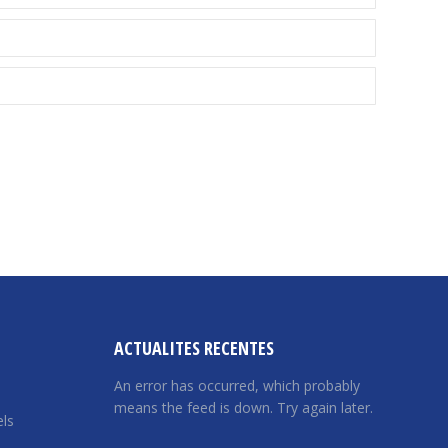
ACTUALITES RECENTES
An error has occurred, which probably
means the feed is down. Try again later.
ls