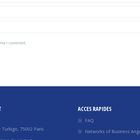
time I comment.
T
ACCES RAPIDES
FAQ
 Turbigo, 75002 Paris
Networks of Business Ange