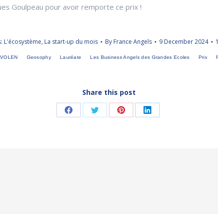
ques Goulpeau pour avoir remporte ce prix !
s:
L'écosystème
,
La start-up du mois
By
France Angels
9 December 2024
EVOLEN
Geosophy
Lauréate
Les Business Angels des Grandes Ecoles
Prix
Share this post
Share
Share
Share
Share
on
on
on
on
Facebook
Twitter
Pinterest
LinkedIn