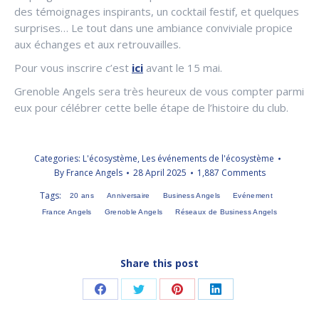
des témoignages inspirants, un cocktail festif, et quelques
surprises… Le tout dans une ambiance conviviale propice
aux échanges et aux retrouvailles.
Pour vous inscrire c’est
ici
avant le 15 mai.
Grenoble Angels sera très heureux de vous compter parmi
eux pour célébrer cette belle étape de l’histoire du club.
Categories:
L'écosystème
,
Les événements de l'écosystème
By
France Angels
28 April 2025
1,887 Comments
Tags:
20 ans
Anniversaire
Business Angels
Evénement
France Angels
Grenoble Angels
Réseaux de Business Angels
Share this post
Share
Share
Share
Share