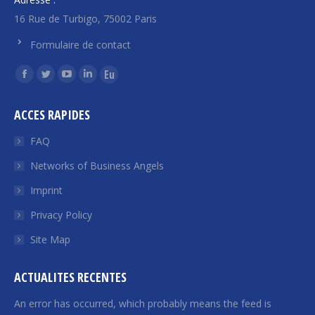
16 Rue de Turbigo, 75002 Paris
Formulaire de contact
Find us on:
Facebook
Twitter
YouTube
Linkedin
Euroquity
page
page
page
page
page
ACCES RAPIDES
opens
opens
opens
opens
opens
in
in
in
in
in
FAQ
new
new
new
new
new
Networks of Business Angels
window
window
window
window
window
Imprint
Privacy Policy
Site Map
ACTUALITES RECENTES
An error has occurred, which probably means the feed is