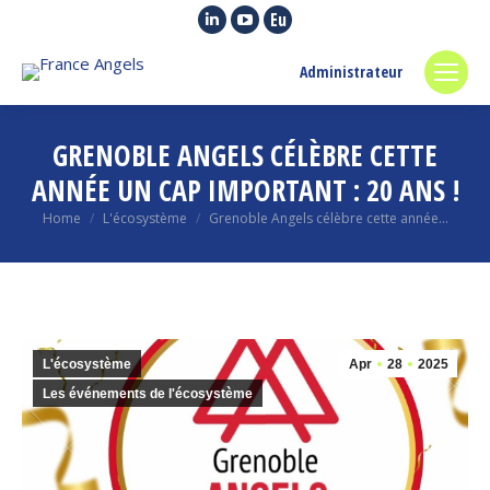
Linkedin
YouTube
Euroquity
page
page
page
Administrateur
opens
opens
opens
in
in
in
new
new
new
GRENOBLE ANGELS CÉLÈBRE CETTE
window
window
window
ANNÉE UN CAP IMPORTANT : 20 ANS !
You are here:
Home
L'écosystème
Grenoble Angels célèbre cette année…
L'écosystème
Apr
28
2025
Les événements de l'écosystème