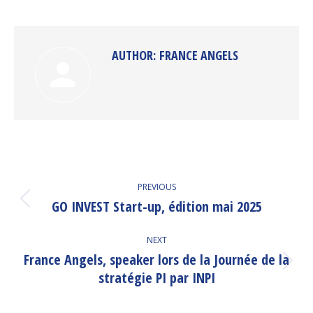
on
on
on
on
Facebook
Twitter
Pinterest
LinkedIn
AUTHOR:
FRANCE ANGELS
POST
PREVIOUS
NAVIGATION
GO INVEST Start-up, édition mai 2025
Previous
post:
NEXT
France Angels, speaker lors de la Journée de la
Next
stratégie PI par INPI
post: