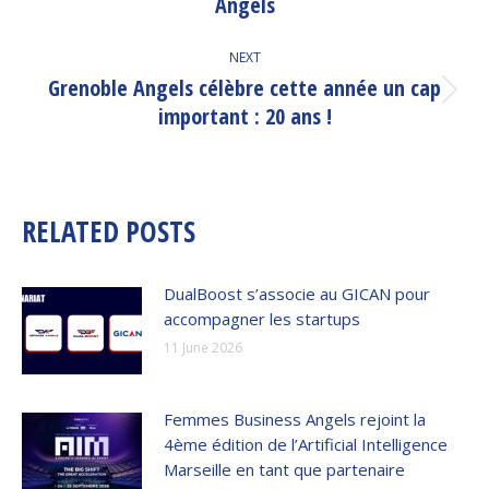
Angels
post:
NEXT
Grenoble Angels célèbre cette année un cap
Next
important : 20 ans !
post:
RELATED POSTS
DualBoost s’associe au GICAN pour
accompagner les startups
11 June 2026
Femmes Business Angels rejoint la
4ème édition de l’Artificial Intelligence
Marseille en tant que partenaire