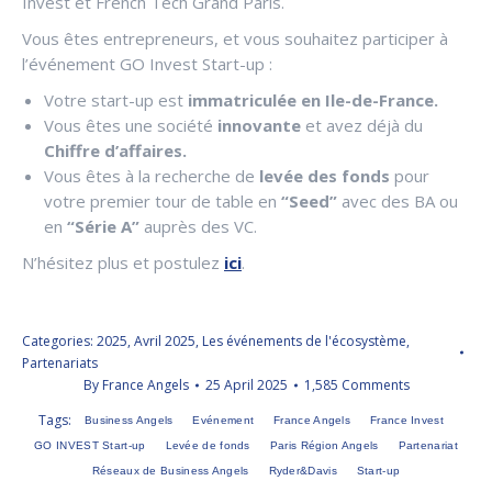
Invest et French Tech Grand Paris.
Vous êtes entrepreneurs, et vous souhaitez participer à
l’événement GO Invest Start-up :
Votre start-up est
immatriculée en Ile-de-France.
Vous êtes une société
innovante
et avez déjà du
Chiffre d’affaires.
Vous êtes à la recherche de
levée des fonds
pour
votre premier tour de table en
“Seed”
avec des BA ou
en
“Série A”
auprès des VC.
N’hésitez plus et postulez
ici
.
Categories:
2025
,
Avril 2025
,
Les événements de l'écosystème
,
Partenariats
By
France Angels
25 April 2025
1,585 Comments
Tags:
Business Angels
Evénement
France Angels
France Invest
GO INVEST Start-up
Levée de fonds
Paris Région Angels
Partenariat
Réseaux de Business Angels
Ryder&Davis
Start-up