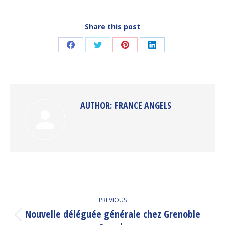
Share this post
Share
Share
Share
Share
on
on
on
on
Facebook
Twitter
Pinterest
LinkedIn
AUTHOR:
FRANCE ANGELS
POST
PREVIOUS
NAVIGATION
Nouvelle déléguée générale chez Grenoble
Previous