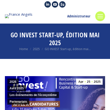
Linkedin
YouTube
Euroquity
page
page
page
Administrateur
opens
opens
opens
in
in
in
new
new
new
GO INVEST START-UP, ÉDITION MAI
window
window
window
2025
You are here:
Home
2025
GO INVEST Start-up, édition mai…
2025
Apr
25
2025
Avril 2025
Les événements de l'écosystème
Partenariats