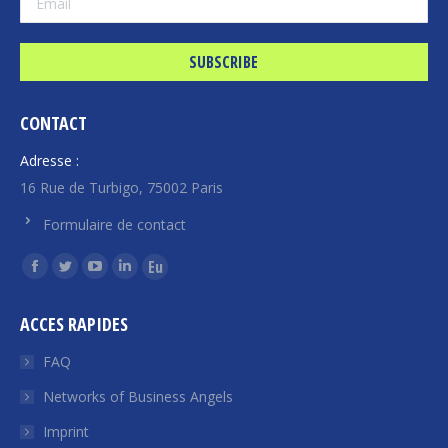
CONTACT
Adresse :
16 Rue de Turbigo, 75002 Paris
Formulaire de contact
Find us on:
Facebook
Twitter
YouTube
Linkedin
Euroquity
page
page
page
page
page
ACCES RAPIDES
opens
opens
opens
opens
opens
in
in
in
in
in
FAQ
new
new
new
new
new
Networks of Business Angels
window
window
window
window
window
Imprint