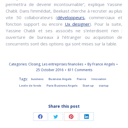
permettra de devenir incontournable”, explique Yassine
Chabli. Dans l’immédiat, Beekast cherche à recruter au plus
vite 50 collaborateurs (
développeurs
, commerciaux et
fonction support ou encore
Ux designer
). Pour la suite,
Yassine Chabli et ses associés ne s’interdisent rien :
ouverture de bureaux à l’étranger ou acquisition de
concurrents sont des options qui sont mises sur la table.
Categories:
Closing
,
Les entreprises financées
By
France Angels
25 October 2016
811 Comments
Tags:
business
Business Angels
France
Innovation
Levée de fonds
Paris Business Angels
Start-up
startup
Share this post
Share
Share
Share
Share