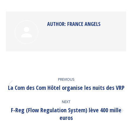
on
on
on
on
Facebook
Twitter
Pinterest
LinkedIn
AUTHOR:
FRANCE ANGELS
POST
PREVIOUS
NAVIGATION
La Com des Com Hôtel organise les nuits des VRP
Previous
post:
NEXT
F-Reg (Flow Regulation System) lève 400 mille
Next
euros
post: