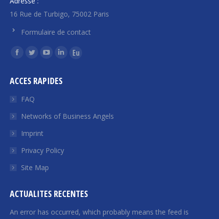
Adresse :
16 Rue de Turbigo, 75002 Paris
Formulaire de contact
Find us on:
Facebook
Twitter
YouTube
Linkedin
Euroquity
page
page
page
page
page
ACCES RAPIDES
opens
opens
opens
opens
opens
in
in
in
in
in
FAQ
new
new
new
new
new
Networks of Business Angels
window
window
window
window
window
Imprint
Privacy Policy
Site Map
ACTUALITES RECENTES
An error has occurred, which probably means the feed is