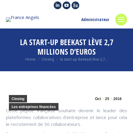
Linkedin
YouTube
Euroquity
page
page
page
Administrateur
opens
opens
opens
in
in
in
new
new
new
LA START-UP BEEKAST LÈVE 2,7
window
window
window
MILLIONS D’EUROS
You are here:
Home
Closing
la start-up Beekast lève 2,7…
Closing
Oct
25
2016
Les entreprises financées
Cette pépite française souhaite devenir le leader des
plateformes collaboratives d’entreprise et lance pour cela
le recrutement de 50 collaborateurs.