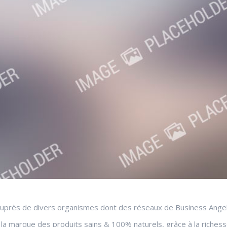
 auprès de divers organismes dont des réseaux de Business Ange
marque des produits sains & 100% naturels, grâce à la richesse nu