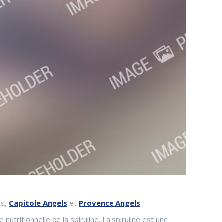
ls,
Capitole Angels
et
Provence Angels
.
tritionnelle de la spiruline. La spiruline est une