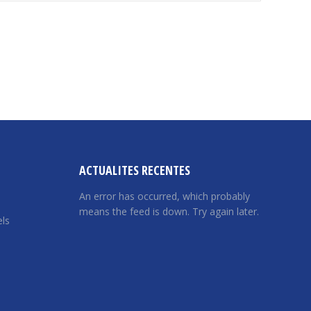
ACTUALITES RECENTES
An error has occurred, which probably
means the feed is down. Try again later.
ls