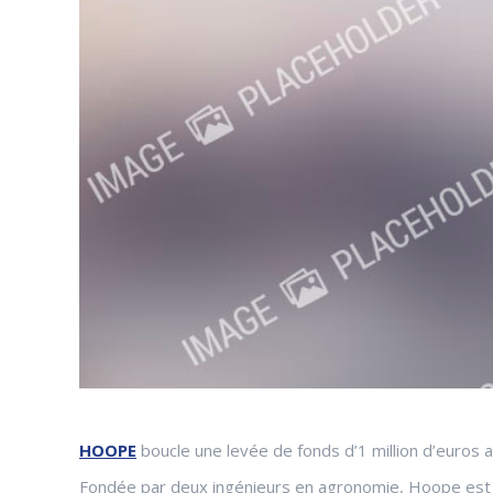
HOOPE
boucle une levée de fonds d’1 million d’euros
Fondée par deux ingénieurs en agronomie, Hoope est la 