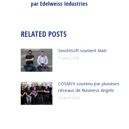
par Edelweiss Industries
post:
RELATED POSTS
Seed4Soft soutient Matr
11 June 2026
COSMYX soutenu par plusieurs
réseaux de Business Angels
16 April 2026