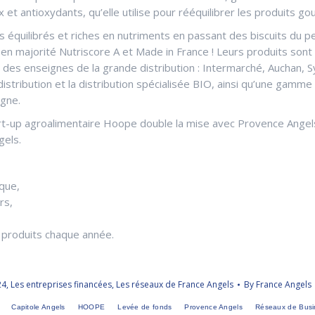
 et antioxydants, qu’elle utilise pour rééquilibrer les produits g
équilibrés et riches en nutriments en passant des biscuits du pe
 en majorité Nutriscore A et Made in France ! Leurs produits son
é des enseignes de la grande distribution : Intermarché, Auchan, 
tribution et la distribution spécialisée BIO, ainsi qu’une gamme 
igne.
rt-up agroalimentaire Hoope double la mise avec Provence Angels 
gels.
que,
rs,
 produits chaque année.
24
,
Les entreprises financées
,
Les réseaux de France Angels
By
France Angels
Capitole Angels
HOOPE
Levée de fonds
Provence Angels
Réseaux de Busi