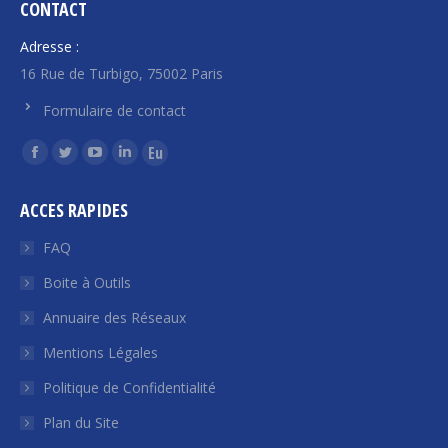
CONTACT
Adresse :
16 Rue de Turbigo, 75002 Paris
Formulaire de contact
Trouvez nous sur :
La
La
La
La
La
page
page
page
page
page
ACCES RAPIDES
Facebook
Twitter
YouTube
LinkedIn
Euroquity
s'ouvre
s'ouvre
s'ouvre
s'ouvre
s'ouvre
FAQ
dans
dans
dans
dans
dans
Boite à Outils
une
une
une
une
une
Annuaire des Réseaux
nouvelle
nouvelle
nouvelle
nouvelle
nouvelle
fenêtre
fenêtre
fenêtre
fenêtre
fenêtre
Mentions Légales
Politique de Confidentialité
Plan du Site