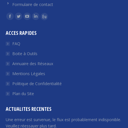
Formulaire de contact
Trouvez nous sur :
La
La
La
La
La
page
page
page
page
page
ACCES RAPIDES
Facebook
Twitter
YouTube
LinkedIn
Euroquity
s'ouvre
s'ouvre
s'ouvre
s'ouvre
s'ouvre
FAQ
dans
dans
dans
dans
dans
Boite à Outils
une
une
une
une
une
Annuaire des Réseaux
nouvelle
nouvelle
nouvelle
nouvelle
nouvelle
fenêtre
fenêtre
fenêtre
fenêtre
fenêtre
Mentions Légales
Politique de Confidentialité
Plan du Site
ACTUALITES RECENTES
Une erreur est survenue, le flux est probablement indisponible.
Veuillez réessayer plus tard.