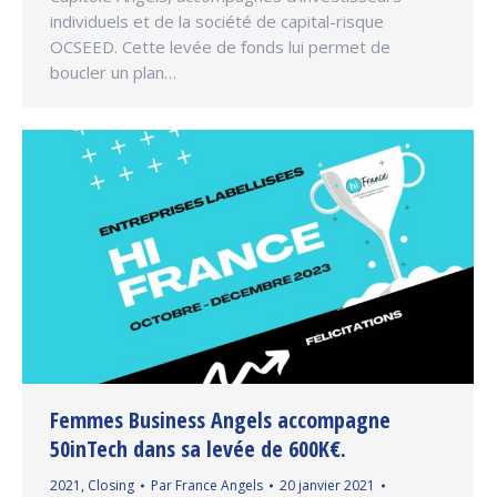
individuels et de la société de capital-risque
OCSEED. Cette levée de fonds lui permet de
boucler un plan…
Femmes Business Angels accompagne
50inTech dans sa levée de 600K€.
2021
,
Closing
Par
France Angels
20 janvier 2021