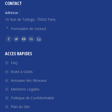
CONTACT
Adresse :
16 Rue de Turbigo, 75002 Paris
Formulaire de contact
Trouvez nous sur :
La
La
La
La
La
page
page
page
page
page
ACCES RAPIDES
Facebook
Twitter
YouTube
LinkedIn
Euroquity
s'ouvre
s'ouvre
s'ouvre
s'ouvre
s'ouvre
FAQ
dans
dans
dans
dans
dans
Boite à Outils
une
une
une
une
une
Annuaire des Réseaux
nouvelle
nouvelle
nouvelle
nouvelle
nouvelle
fenêtre
fenêtre
fenêtre
fenêtre
fenêtre
Mentions Légales
Politique de Confidentialité
Plan du Site