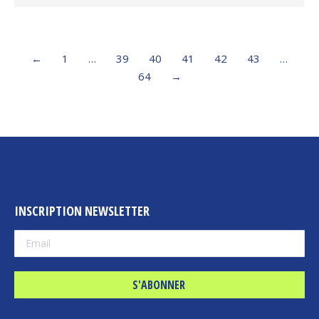
←
1
…
39
40
41
42
43
…
64
→
INSCRIPTION NEWSLETTER