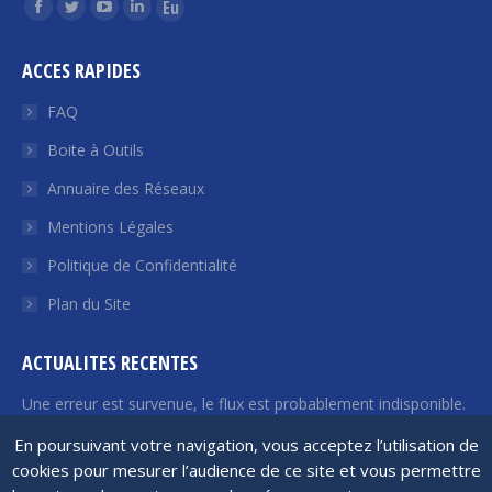
Trouvez nous sur :
La
La
La
La
La
page
page
page
page
page
ACCES RAPIDES
Facebook
Twitter
YouTube
LinkedIn
Euroquity
s'ouvre
s'ouvre
s'ouvre
s'ouvre
s'ouvre
FAQ
dans
dans
dans
dans
dans
Boite à Outils
une
une
une
une
une
Annuaire des Réseaux
nouvelle
nouvelle
nouvelle
nouvelle
nouvelle
fenêtre
fenêtre
fenêtre
fenêtre
fenêtre
Mentions Légales
Politique de Confidentialité
Plan du Site
ACTUALITES RECENTES
Une erreur est survenue, le flux est probablement indisponible.
Veuillez réessayer plus tard.
En poursuivant votre navigation, vous acceptez l’utilisation de
cookies pour mesurer l’audience de ce site et vous permettre