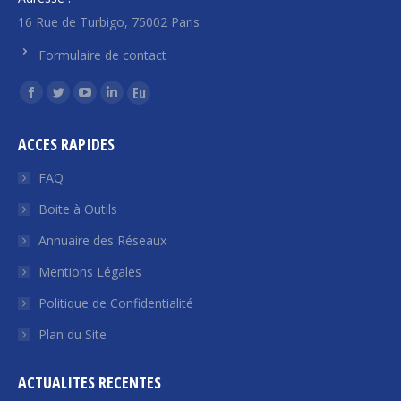
16 Rue de Turbigo, 75002 Paris
Formulaire de contact
Trouvez nous sur :
La
La
La
La
La
page
page
page
page
page
ACCES RAPIDES
Facebook
Twitter
YouTube
LinkedIn
Euroquity
s'ouvre
s'ouvre
s'ouvre
s'ouvre
s'ouvre
FAQ
dans
dans
dans
dans
dans
Boite à Outils
une
une
une
une
une
Annuaire des Réseaux
nouvelle
nouvelle
nouvelle
nouvelle
nouvelle
fenêtre
fenêtre
fenêtre
fenêtre
fenêtre
Mentions Légales
Politique de Confidentialité
Plan du Site
ACTUALITES RECENTES