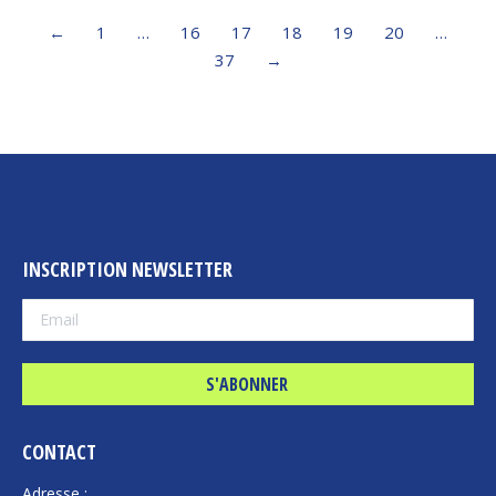
←
1
…
16
17
18
19
20
…
37
→
INSCRIPTION NEWSLETTER
CONTACT
Adresse :