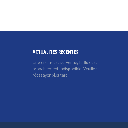
ACTUALITES RECENTES
Une erreur est survenue, le flux est
probablement indisponible. Veuillez
réessayer plus tard.