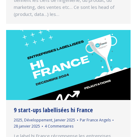
tiennent les clefs de l’ingénierie, du produit, du
marketing, des ventes etc… Ce sont les head of
(product, data…) les…
9 start-ups labellisées hi France
2025
,
Développement
,
Janvier 2025
Par
France Angels
28 janvier 2025
4 Commentaires
Le label hi France récompense les entreprises