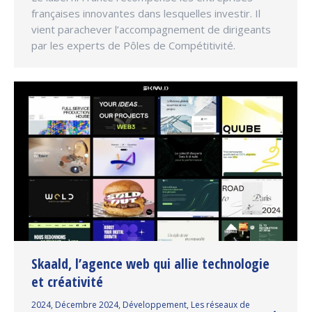
françaises innovantes dans lesquelles investir. Il
vient parachever l’accompagnement de dirigeants
par les experts de Pôles de Compétitivité.
Skaald, l’agence web qui allie technologie
et créativité
2024
,
Décembre 2024
,
Développement
,
Les réseaux de