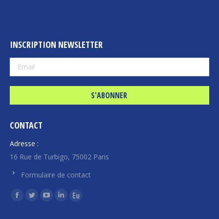
INSCRIPTION NEWSLETTER
CONTACT
Adresse :
16 Rue de Turbigo, 75002 Paris
Formulaire de contact
Trouvez nous sur :
La
La
La
La
La
page
page
page
page
page