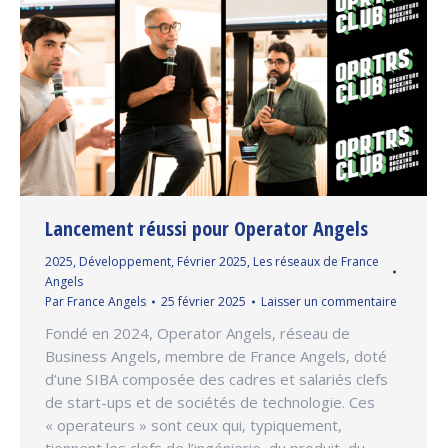
Lancement réussi pour Operator Angels
2025
,
Développement
,
Février 2025
,
Les réseaux de France
Angels
Par
France Angels
25 février 2025
Laisser un commentaire
Fondé en 2024, Operator Angels, réseau de
Business Angels, membre de France Angels, doté
d’une SIBA composée des cadres et salariés clefs
de start-ups et de sociétés de technologie. Ces
« operateurs » sont ceux qui, typiquement,