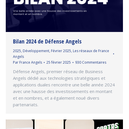
Bilan 2024 de Défense Angels
2025
,
Développement
,
Février 2025
,
Les réseaux de France
Angels
Par
France Angels
25 février 2025
930 Commentaires
Défense Angels, premier réseau de Business
Angels dédié aux technologies stratégiques et
applications duales rencontre une belle année 2024
avec une hausse des investissements en montant
et en nombres, et a également noué divers
partenariats.