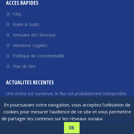
ACCES RAPIDES
Facebook
Twitter
YouTube
LinkedIn
Euroquity
s'ouvre
s'ouvre
s'ouvre
s'ouvre
s'ouvre
FAQ
dans
dans
dans
dans
dans
Boite à Outils
une
une
une
une
une
Annuaire des Réseaux
nouvelle
nouvelle
nouvelle
nouvelle
nouvelle
fenêtre
fenêtre
fenêtre
fenêtre
fenêtre
Mentions Légales
Politique de Confidentialité
Plan du Site
ACTUALITES RECENTES
Une erreur est survenue, le flux est probablement indisponible.
Veuillez réessayer plus tard.
En poursuivant votre navigation, vous acceptez l’utilisation de
cookies pour mesurer l’audience de ce site et vous permettre
de partager les contenus sur les réseaux sociaux
En savoir plus
France Angels | 2026 © Tous droits réservés
OK