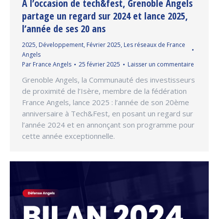
A l’occasion de tech&fest, Grenoble Angels
partage un regard sur 2024 et lance 2025,
l’année de ses 20 ans
2025
,
Développement
,
Février 2025
,
Les réseaux de France
Angels
Par
France Angels
25 février 2025
Laisser un commentaire
Grenoble Angels, la Communauté des investisseurs
de proximité de l’Isère, membre de la fédération
France Angels, lance 2025 : l’année de son 20ème
anniversaire à Tech&Fest, en posant un regard sur
l’année 2024 et en annonçant son programme pour
cette année exceptionnelle.