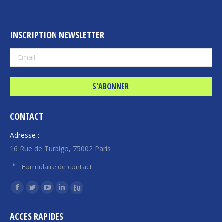
INSCRIPTION NEWSLETTER
CONTACT
Adresse :
16 Rue de Turbigo, 75002 Paris
Formulaire de contact
Trouvez nous sur :
La
La
La
La
La
page
page
page
page
page
ACCES RAPIDES
Facebook
Twitter
YouTube
LinkedIn
Euroquity