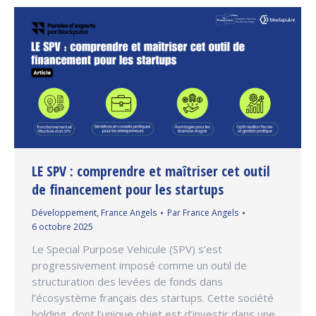
LE SPV : comprendre et maîtriser cet outil
de financement pour les startups
Développement
,
France Angels
Par
France Angels
6 octobre 2025
Le Special Purpose Vehicule (SPV) s’est
progressivement imposé comme un outil de
structuration des levées de fonds dans
l’écosystème français des startups. Cette société
holding, dont l’unique objet est d’investir dans une