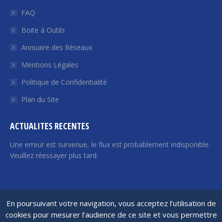
s'ouvre
s'ouvre
s'ouvre
s'ouvre
s'ouvre
FAQ
dans
dans
dans
dans
dans
Boite à Outils
une
une
une
une
une
Annuaire des Réseaux
nouvelle
nouvelle
nouvelle
nouvelle
nouvelle
fenêtre
fenêtre
fenêtre
fenêtre
fenêtre
Mentions Légales
Politique de Confidentialité
Plan du Site
ACTUALITES RECENTES
Une erreur est survenue, le flux est probablement indisponible.
Veuillez réessayer plus tard.
France Angels | 2026 © Tous droits réservés
En poursuivant votre navigation, vous acceptez l’utilisation de
cookies pour mesurer l’audience de ce site et vous permettre