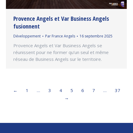
Provence Angels et Var Business Angels
fusionnent
Développement
Par
France Angels
16 septembre 2025
Provence Angels et Var Business Angels se
réunissent pour ne former qu’un seul et même
réseau de Business Angels sur le territoire.
←
1
…
3
4
5
6
7
…
37
→