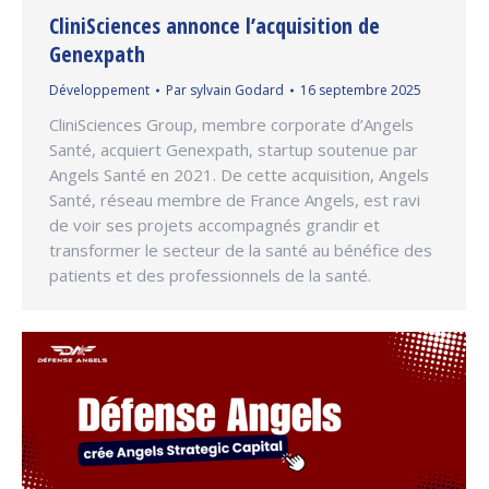
CliniSciences annonce l’acquisition de
Genexpath
Développement
Par
sylvain Godard
16 septembre 2025
CliniSciences Group, membre corporate d’Angels
Santé, acquiert Genexpath, startup soutenue par
Angels Santé en 2021. De cette acquisition, Angels
Santé, réseau membre de France Angels, est ravi
de voir ses projets accompagnés grandir et
transformer le secteur de la santé au bénéfice des
patients et des professionnels de la santé.