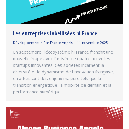
Les entreprises labellisées hi France
Développement
Par
France Angels
11 novembre 2025
En septembre, l’écosystème hi France franchit une
nouvelle étape avec l’arrivée de quatre nouvelles
startups innovantes. Ces sociétés incarnent la
diversité et le dynamisme de l’innovation française,
en adressant des enjeux majeurs tels que la
transition énergétique, la mobilité de demain et la
performance numérique.