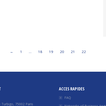
←
1
…
18
19
20
21
22
T
ACCES RAPIDES
FAQ
 Turbigo, 75002 Paris
Networks of Business Ange