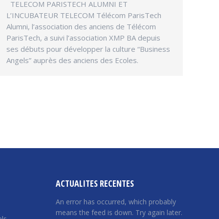
TELECOM PARISTECH ALUMNI ET
L’INCUBATEUR TELECOM Télécom ParisTech
Alumni, l’association des anciens de Télécom
ParisTech, a suivi l’association XMP BA depuis
ses débuts pour développer la culture “Business
Angels” auprès des anciens des Ecoles.
ACTUALITES RECENTES
An error has occurred, which probably
means the feed is down. Try again later.
ls