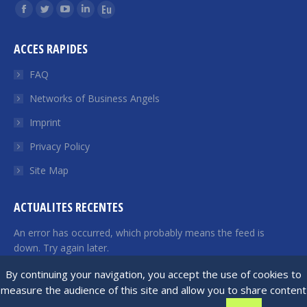
Find us on:
Facebook
Twitter
YouTube
Linkedin
Euroquity
page
page
page
page
page
ACCES RAPIDES
opens
opens
opens
opens
opens
in
in
in
in
in
FAQ
new
new
new
new
new
Networks of Business Angels
window
window
window
window
window
Imprint
Privacy Policy
Site Map
ACTUALITES RECENTES
An error has occurred, which probably means the feed is
down. Try again later.
By continuing your navigation, you accept the use of cookies to
measure the audience of this site and allow you to share content