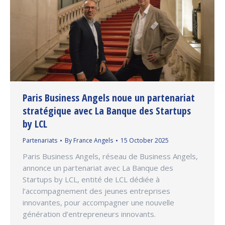
Paris Business Angels noue un partenariat
stratégique avec La Banque des Startups
by LCL
Partenariats
By
France Angels
15 October 2025
Paris Business Angels, réseau de Business Angels,
annonce un partenariat avec La Banque des
Startups by LCL, entité de LCL dédiée à
l’accompagnement des jeunes entreprises
innovantes, pour accompagner une nouvelle
génération d’entrepreneurs innovants.