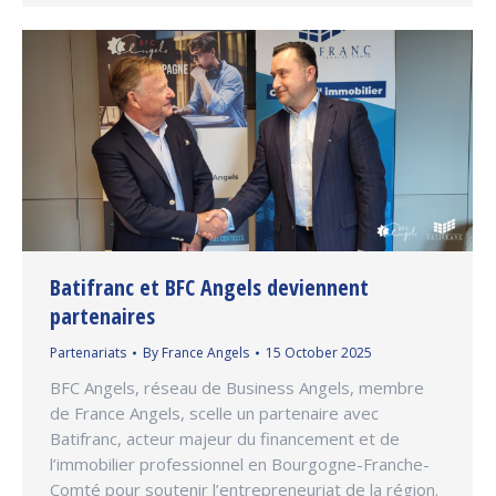
Batifranc et BFC Angels deviennent
partenaires
Partenariats
By
France Angels
15 October 2025
BFC Angels, réseau de Business Angels, membre
de France Angels, scelle un partenaire avec
Batifranc, acteur majeur du financement et de
l’immobilier professionnel en Bourgogne-Franche-
Comté pour soutenir l’entrepreneuriat de la région.