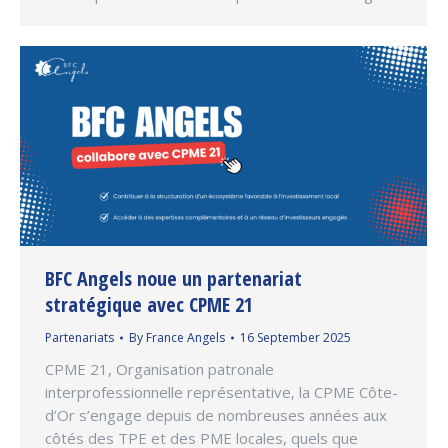
BFC Angels noue un partenariat
stratégique avec CPME 21
Partenariats
By
France Angels
16 September 2025
CPME 21, Organisation patronale
interprofessionnelle représentative, la CPME Côte-
d’Or s’engage depuis de nombreuses années aux
côtés des TPE et des PME locales, quels que