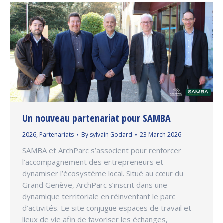
Un nouveau partenariat pour SAMBA
2026
,
Partenariats
By
sylvain Godard
23 March 2026
SAMBA et ArchParc s’associent pour renforcer
l’accompagnement des entrepreneurs et
dynamiser l’écosystème local. Situé au cœur du
Grand Genève, ArchParc s’inscrit dans une
dynamique territoriale en réinventant le parc
d’activités. Le site conjugue espaces de travail et
lieux de vie afin de favoriser les échanges,