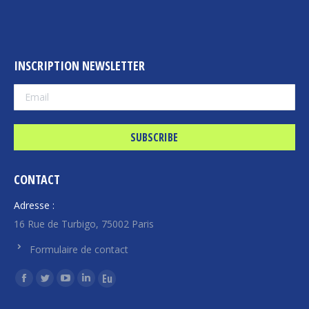
INSCRIPTION NEWSLETTER
CONTACT
Adresse :
16 Rue de Turbigo, 75002 Paris
Formulaire de contact
Find us on:
Facebook
Twitter
YouTube
Linkedin
Euroquity
page
page
page
page
page