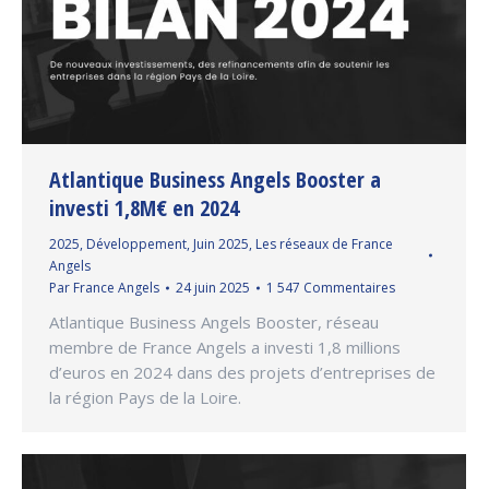
Atlantique Business Angels Booster a
investi 1,8M€ en 2024
2025
,
Développement
,
Juin 2025
,
Les réseaux de France
Angels
Par
France Angels
24 juin 2025
1 547 Commentaires
Atlantique Business Angels Booster, réseau
membre de France Angels a investi 1,8 millions
d’euros en 2024 dans des projets d’entreprises de
la région Pays de la Loire.