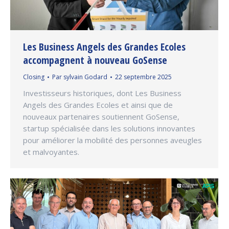
Les Business Angels des Grandes Ecoles
accompagnent à nouveau GoSense
Closing
Par
sylvain Godard
22 septembre 2025
Investisseurs historiques, dont Les Business
Angels des Grandes Ecoles et ainsi que de
nouveaux partenaires soutiennent GoSense,
startup spécialisée dans les solutions innovantes
pour améliorer la mobilité des personnes aveugles
et malvoyantes.