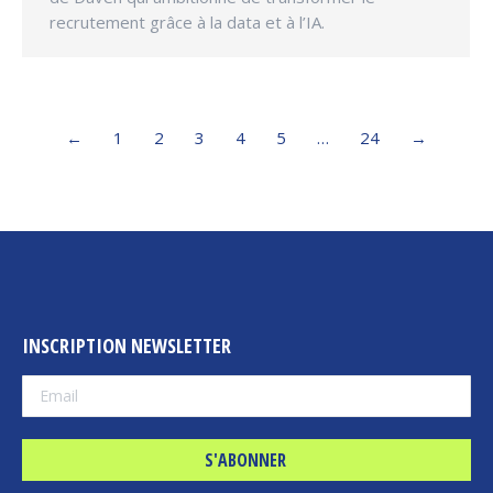
recrutement grâce à la data et à l’IA.
←
1
2
3
4
5
…
24
→
INSCRIPTION NEWSLETTER