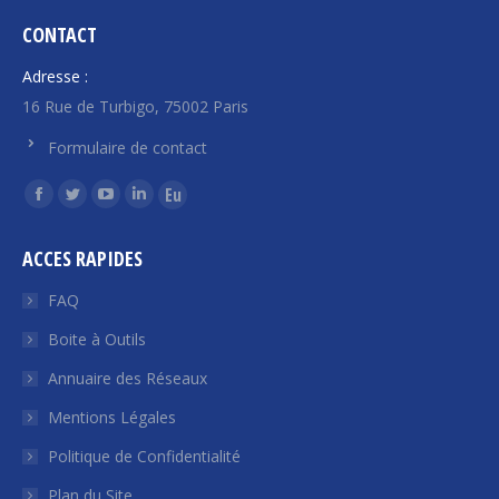
CONTACT
Adresse :
16 Rue de Turbigo, 75002 Paris
Formulaire de contact
Trouvez nous sur :
La
La
La
La
La
page
page
page
page
page
ACCES RAPIDES
Facebook
Twitter
YouTube
LinkedIn
Euroquity
s'ouvre
s'ouvre
s'ouvre
s'ouvre
s'ouvre
FAQ
dans
dans
dans
dans
dans
Boite à Outils
une
une
une
une
une
Annuaire des Réseaux
nouvelle
nouvelle
nouvelle
nouvelle
nouvelle
fenêtre
fenêtre
fenêtre
fenêtre
fenêtre
Mentions Légales
Politique de Confidentialité
Plan du Site