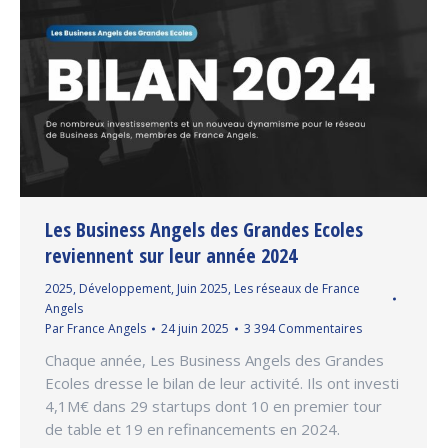
Les Business Angels des Grandes Ecoles
reviennent sur leur année 2024
2025
,
Développement
,
Juin 2025
,
Les réseaux de France
Angels
Par
France Angels
24 juin 2025
3 394 Commentaires
Chaque année, Les Business Angels des Grandes
Ecoles dresse le bilan de leur activité. Ils ont investi
4,1M€ dans 29 startups dont 10 en premier tour
de table et 19 en refinancements en 2024.