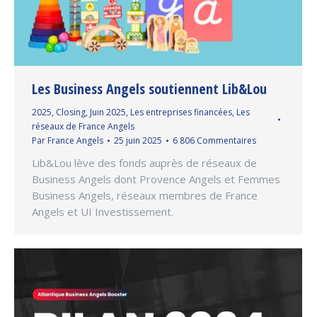
Les Business Angels soutiennent Lib&Lou
2025
,
Closing
,
Juin 2025
,
Les entreprises financées
,
Les
réseaux de France Angels
Par
France Angels
25 juin 2025
6 806 Commentaires
Lib&Lou lève des fonds auprès de réseaux de
Business Angels dont Provence Angels et Femmes
Business Angels, réseaux membres de France
Angels et UI Investissement.