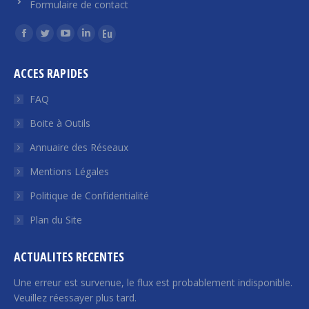
Formulaire de contact
Trouvez nous sur :
La
La
La
La
La
page
page
page
page
page
ACCES RAPIDES
Facebook
Twitter
YouTube
LinkedIn
Euroquity
s'ouvre
s'ouvre
s'ouvre
s'ouvre
s'ouvre
FAQ
dans
dans
dans
dans
dans
Boite à Outils
une
une
une
une
une
Annuaire des Réseaux
nouvelle
nouvelle
nouvelle
nouvelle
nouvelle
fenêtre
fenêtre
fenêtre
fenêtre
fenêtre
Mentions Légales
Politique de Confidentialité
Plan du Site
ACTUALITES RECENTES
Une erreur est survenue, le flux est probablement indisponible.
Veuillez réessayer plus tard.