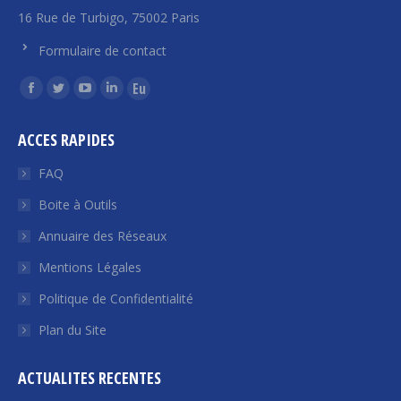
16 Rue de Turbigo, 75002 Paris
Formulaire de contact
Trouvez nous sur :
La
La
La
La
La
page
page
page
page
page
ACCES RAPIDES
Facebook
Twitter
YouTube
LinkedIn
Euroquity
s'ouvre
s'ouvre
s'ouvre
s'ouvre
s'ouvre
FAQ
dans
dans
dans
dans
dans
Boite à Outils
une
une
une
une
une
Annuaire des Réseaux
nouvelle
nouvelle
nouvelle
nouvelle
nouvelle
fenêtre
fenêtre
fenêtre
fenêtre
fenêtre
Mentions Légales
Politique de Confidentialité
Plan du Site
ACTUALITES RECENTES