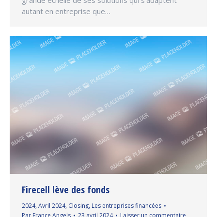
grande échelle de ses solutions qui s’adaptent
autant en entreprise que…
Firecell lève des fonds
2024
,
Avril 2024
,
Closing
,
Les entreprises financées
Par
France Angels
23 avril 2024
Laisser un commentaire